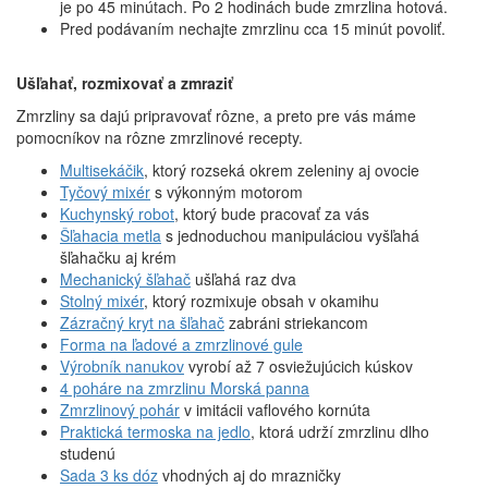
je po 45 minútach. Po 2 hodinách bude zmrzlina hotová.
Pred podávaním nechajte zmrzlinu cca 15 minút povoliť.
Ušľahať, rozmixovať a zmraziť
Zmrzliny sa dajú pripravovať rôzne, a preto pre vás máme
pomocníkov na rôzne zmrzlinové recepty.
Multisekáčik
, ktorý rozseká okrem zeleniny aj ovocie
Tyčový mixér
s výkonným motorom
Kuchynský robot
, ktorý bude pracovať za vás
Šľahacia metla
s jednoduchou manipuláciou vyšľahá
šľahačku aj krém
Mechanický šľahač
ušľahá raz dva
Stolný mixér
, ktorý rozmixuje obsah v okamihu
Zázračný kryt na šľahač
zabráni striekancom
Forma na ľadové a zmrzlinové gule
Výrobník nanukov
vyrobí až 7 osviežujúcich kúskov
4 poháre na zmrzlinu Morská panna
Zmrzlinový pohár
v imitácii vaflového kornúta
Praktická termoska na jedlo
, ktorá udrží zmrzlinu dlho
studenú
Sada 3 ks dóz
vhodných aj do mrazničky