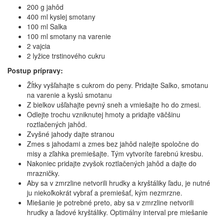
200 g jahôd
400 ml kyslej smotany
100 ml Salka
100 ml smotany na varenie
2 vajcia
2 lyžice trstinového cukru
Postup prípravy:
Žĺtky vyšľahajte s cukrom do peny. Pridajte Salko, smotanu
na varenie a kyslú smotanu
Z bielkov ušľahajte pevný sneh a vmiešajte ho do zmesi.
Odlejte trochu vzniknutej hmoty a pridajte väčšinu
roztlačených jahôd.
Zvyšné jahody dajte stranou
Zmes s jahodami a zmes bez jahôd nalejte spoločne do
misy a zľahka premiešajte. Tým vytvoríte farebnú kresbu.
Nakoniec pridajte zvyšok roztlačených jahôd a dajte do
mrazničky.
Aby sa v zmrzline netvorili hrudky a kryštáliky ľadu, je nutné
ju niekoľkokrát vybrať a premiešať, kým nezmrzne.
Miešanie je potrebné preto, aby sa v zmrzline netvorili
hrudky a ľadové kryštáliky. Optimálny interval pre miešanie