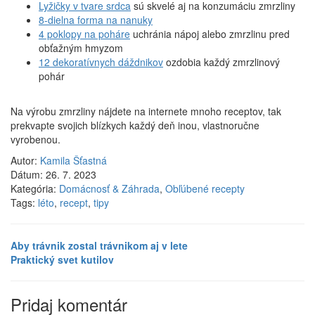
Lyžičky v tvare srdca
sú skvelé aj na konzumáciu zmrzliny
8-dielna forma na nanuky
4 poklopy na poháre
uchránia nápoj alebo zmrzlinu pred
obťažným hmyzom
12 dekoratívnych dáždnikov
ozdobia každý zmrzlinový
pohár
Na výrobu zmrzliny nájdete na internete mnoho receptov, tak
prekvapte svojich blízkych každý deň inou, vlastnoručne
vyrobenou.
Autor:
Kamila Šťastná
Dátum:
26. 7. 2023
Kategória:
Domácnosť & Záhrada
,
Obľúbené recepty
Tags:
léto
,
recept
,
tipy
Aby trávnik zostal trávnikom aj v lete
Praktický svet kutilov
Pridaj komentár