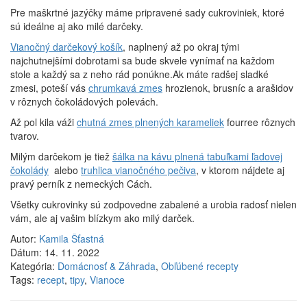
Pre maškrtné jazýčky máme pripravené sady cukroviniek, ktoré
sú ideálne aj ako milé darčeky.
Vianočný darčekový košík
, naplnený až po okraj tými
najchutnejšími dobrotami sa bude skvele vynímať na každom
stole a každý sa z neho rád ponúkne.Ak máte radšej sladké
zmesi, poteší vás
chrumkavá zmes
hrozienok, brusníc a arašidov
v rôznych čokoládových polevách.
Až pol kila váži
chutná zmes plnených karameliek
fourree rôznych
tvarov.
Milým darčekom je tiež
šálka na kávu plnená tabuľkami ľadovej
čokolády
alebo
truhlica vianočného pečiva
, v ktorom nájdete aj
pravý perník z nemeckých Cách.
Všetky cukrovinky sú zodpovedne zabalené a urobia radosť nielen
vám, ale aj vašim blízkym ako milý darček.
Autor:
Kamila Šťastná
Dátum:
14. 11. 2022
Kategória:
Domácnosť & Záhrada
,
Obľúbené recepty
Tags:
recept
,
tipy
,
Vianoce