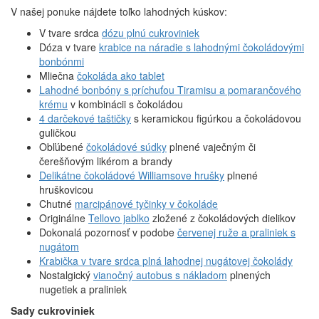
V našej ponuke nájdete toľko lahodných kúskov:
V tvare srdca
dózu plnú cukroviniek
Dóza v tvare
krabice na náradie s lahodnými čokoládovými
bonbónmi
Mliečna
čokoláda ako tablet
Lahodné bonbóny s príchuťou Tiramisu a pomarančového
krému
v kombinácii s čokoládou
4 darčekové taštičky
s keramickou figúrkou a čokoládovou
guličkou
Obľúbené
čokoládové súdky
plnené vaječným či
čerešňovým likérom a brandy
Delikátne čokoládové Williamsove hrušky
plnené
hruškovicou
Chutné
marcipánové tyčinky v čokoláde
Originálne
Tellovo jablko
zložené z čokoládových dielikov
Dokonalá pozornosť v podobe
červenej ruže a praliniek s
nugátom
Krabička v tvare srdca plná lahodnej nugátovej čokolády
Nostalgický
vianočný autobus s nákladom
plnených
nugetiek a praliniek
Sady cukroviniek