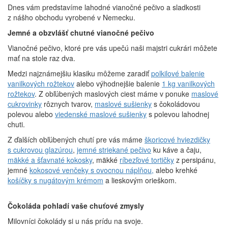
Dnes vám predstavíme lahodné vianočné pečivo a sladkosti
z nášho obchodu vyrobené v Nemecku.
Jemné a obzvlášť chutné vianočné pečivo
Vianočné pečivo, ktoré pre vás upečú naši majstri cukrári môžete
mať na stole raz dva.
Medzi najznámejšiu klasiku môžeme zaradiť
polkilové balenie
vanilkových rožtekov
alebo výhodnejšie balenie
1 kg vanilkových
rožtekov
. Z obľúbených maslových ciest máme v ponuke
maslové
cukrovinky
rôznych tvarov,
maslové sušienky
s čokoládovou
polevou alebo
viedenské maslové sušienky
s polevou lahodnej
chuti.
Z ďalších obľúbených chutí pre vás máme
škoricové hviezdičky
s cukrovou glazúrou
,
jemné striekané pečivo
ku káve a čaju,
mäkké a šťavnaté kokosky
, mäkké
ríbezľové tortičky
z persipánu,
jemné
kokosové venčeky s ovocnou náplňou,
alebo krehké
košíčky s nugátovým krémom
a lieskovým orieškom.
Čokoláda pohladí vaše chuťové zmysly
Milovníci čokolády si u nás prídu na svoje.