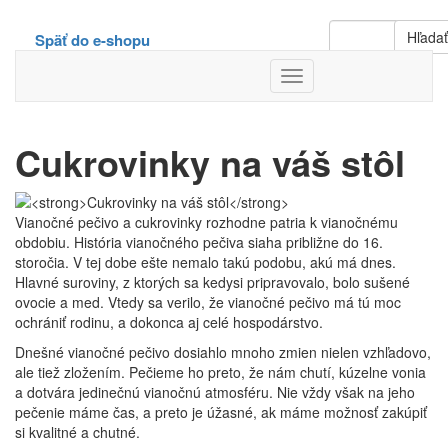
Hľada
Späť do e-shopu
Toggle
Navigation
Cukrovinky na váš stôl
Vianočné pečivo a cukrovinky rozhodne patria k vianočnému
obdobiu. História vianočného pečiva siaha približne do 16.
storočia. V tej dobe ešte nemalo takú podobu, akú má dnes.
Hlavné suroviny, z ktorých sa kedysi pripravovalo, bolo sušené
ovocie a med. Vtedy sa verilo, že vianočné pečivo má tú moc
ochrániť rodinu, a dokonca aj celé hospodárstvo.
Dnešné vianočné pečivo dosiahlo mnoho zmien nielen vzhľadovo,
ale tiež zložením. Pečieme ho preto, že nám chutí, kúzelne vonia
a dotvára jedinečnú vianočnú atmosféru. Nie vždy však na jeho
pečenie máme čas, a preto je úžasné, ak máme možnosť zakúpiť
si kvalitné a chutné.