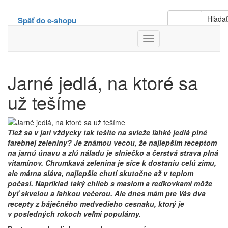
Hľada
Späť do e-shopu
Toggle
Navigation
Jarné jedlá, na ktoré sa
už tešíme
Tiež sa v jari vždycky tak tešíte na svieže ľahké jedlá plné
farebnej zeleniny? Je známou vecou, že najlepším receptom
na jarnú únavu a zlú náladu je slniečko a čerstvá strava plná
vitamínov. Chrumkavá zelenina je síce k dostaniu celú zimu,
ale márna sláva, najlepšie chutí skutočne až v teplom
počasí. Napríklad taký chlieb s maslom a reďkovkami môže
byť skvelou a ľahkou večerou. Ale dnes mám pre Vás dva
recepty z báječného medvedieho cesnaku, ktorý je
v posledných rokoch veľmi populárny.