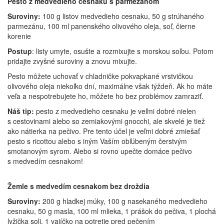
Pesto z medvedieho cesnaku s parmezánom
Suroviny:
100 g listov medvedieho cesnaku, 50 g strúhaného
parmezánu, 100 ml panenského olivového oleja, soľ, čierne
korenie
Postup
: listy umyte, osušte a rozmixujte s morskou soľou. Potom
pridajte zvyšné suroviny a znovu mixujte.
Pesto môžete uchovať v chladničke pokvapkané vrstvičkou
olivového oleja niekoľko dní, maximálne však týždeň. Ak ho máte
veľa a nespotrebujete ho, môžete ho bez problémov zamraziť.
Náš tip:
pesto z medvedieho cesnaku je veľmi dobré nielen
s cestovinami alebo so zemiakovými gnocchi, ale skvelé je tiež
ako nátierka na pečivo. Pre tento účel je veľmi dobré zmiešať
pesto s ricottou alebo s iným Vaším obľúbeným čerstvým
smotanovým syrom. Alebo si rovno upečte domáce pečivo
s medvedím cesnakom!
Žemle s medvedím cesnakom bez droždia
Suroviny:
200 g hladkej múky, 100 g nasekaného medvedieho
cesnaku, 50 g masla, 100 ml mlieka, 1 prášok do pečiva, 1 plochá
lyžička soli, 1 vajíčko na potretie pred pečením