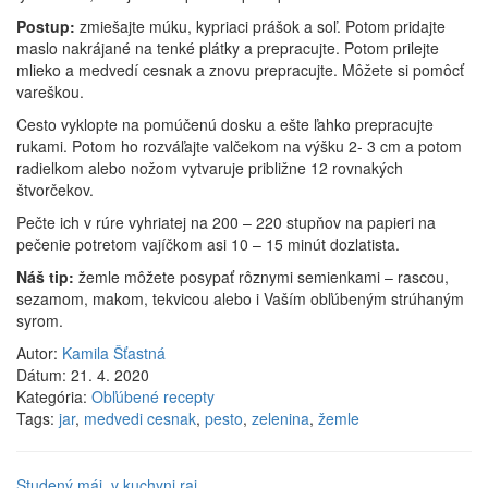
Postup:
zmiešajte múku, kypriaci prášok a soľ. Potom pridajte
maslo nakrájané na tenké plátky a prepracujte. Potom prilejte
mlieko a medvedí cesnak a znovu prepracujte. Môžete si pomôcť
vareškou.
Cesto vyklopte na pomúčenú dosku a ešte ľahko prepracujte
rukami. Potom ho rozváľajte valčekom na výšku 2- 3 cm a potom
radielkom alebo nožom vytvaruje približne 12 rovnakých
štvorčekov.
Pečte ich v rúre vyhriatej na 200 – 220 stupňov na papieri na
pečenie potretom vajíčkom asi 10 – 15 minút dozlatista.
Náš tip:
žemle môžete posypať rôznymi semienkami – rascou,
sezamom, makom, tekvicou alebo i Vaším obľúbeným strúhaným
syrom.
Autor:
Kamila Šťastná
Dátum:
21. 4. 2020
Kategória:
Obľúbené recepty
Tags:
jar
,
medvedi cesnak
,
pesto
,
zelenina
,
žemle
Studený máj, v kuchyni raj