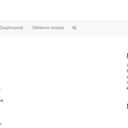
Zaujímavosti
Obľúbené recepty
é
vá
u.