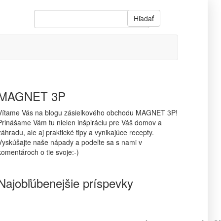
Hľadať
MAGNET 3P
Vítame Vás na blogu zásielkového obchodu MAGNET 3P!
Prinášame Vám tu nielen inšpiráciu pre Váš domov a
záhradu, ale aj praktické tipy a vynikajúce recepty.
Vyskúšajte naše nápady a podeľte sa s nami v
komentároch o tie svoje:-)
Najobľúbenejšie príspevky