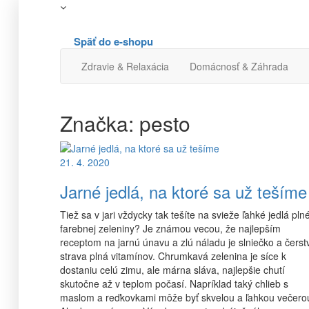
Späť do e-shopu
Zdravie & Relaxácia
Domácnosť & Záhrada
Značka:
pesto
21. 4. 2020
Jarné jedlá, na ktoré sa už tešíme
Tiež sa v jari vždycky tak tešíte na svieže ľahké jedlá pln
farebnej zeleniny? Je známou vecou, že najlepším
receptom na jarnú únavu a zlú náladu je slniečko a čerst
strava plná vitamínov. Chrumkavá zelenina je síce k
dostaniu celú zimu, ale márna sláva, najlepšie chutí
skutočne až v teplom počasí. Napríklad taký chlieb s
maslom a reďkovkami môže byť skvelou a ľahkou večero