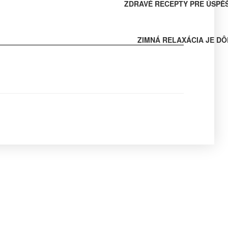
ZDRAVÉ RECEPTY PRE ÚSPĚ
ZIMNÁ RELAXÁCIA JE DÔ