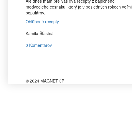
Ale dnes mám pre Vás dva recepty z báječného
medvedieho cesnaku, ktorý je v posledných rokoch veľmi
populárny.
Obľúbené recepty
-
Kamila Šťastná
-
0 Komentárov
© 2024 MAGNET 3P