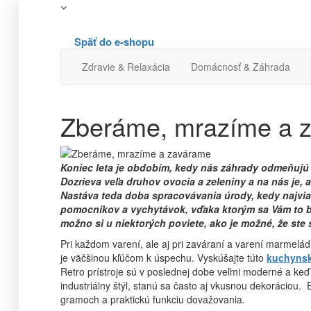
Späť do e-shopu
Zdravie & Relaxácia
Domácnosť & Záhrada
Zberáme, mrazíme a 
Koniec leta je obdobím, kedy nás záhrady odmeňujú
Dozrieva veľa druhov ovocia a zeleniny a na nás je,
Nastáva teda doba spracovávania úrody, kedy najvia
pomocníkov a vychytávok, vďaka ktorým sa Vám to bud
možno si u niektorých poviete, ako je možné, že ste 
Pri každom varení, ale aj pri zaváraní a varení marmelád
je väčšinou kľúčom k úspechu. Vyskúšajte túto
kuchyns
Retro prístroje sú v poslednej dobe veľmi moderné a keď 
industriálny štýl, stanú sa často aj vkusnou dekoráciou
gramoch a praktickú funkciu dovažovania.