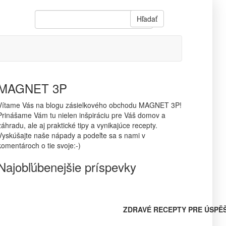
Hľadať
MAGNET 3P
Vítame Vás na blogu zásielkového obchodu MAGNET 3P!
Prinášame Vám tu nielen inšpiráciu pre Váš domov a
záhradu, ale aj praktické tipy a vynikajúce recepty.
Vyskúšajte naše nápady a podeľte sa s nami v
komentároch o tie svoje:-)
Najobľúbenejšie príspevky
ZDRAVÉ RECEPTY PRE ÚSPĚ