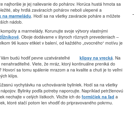
že najhoršie je jej nalievanie do pohárov. Horúca hustá hmota sa
ôležité, aby hrdlá zaváracích pohárov neboli ulepené a
ik na marmeládu
. Hodí sa na všetky zaváracie poháre a môžete
čších nádob.
a kompóty a marmelády. Korunujte svoje výtvory vlastnými
dĺžnikové
. Oboje dodávame v štyroch rôznych prevedeniach –
lkom 96 kusov etikiet v balení, od každého „ovocného“ motívu je
te sa Vám budú hodiť pevne uzatvárateľné
klipsy na vrecká
. Na
enahraditeľné. Viete, že mráz, ktorý kontinuálne preniká do
 Hovorí sa tomu spálenie mrazom a na kvalite a chuti je to veľmi
ých klíps.
žasnú vychytávku na uchovávanie byliniek. Hodí sa na všetky
nápojov. Bylinky podľa potreby naporcujte. Napríklad petržlenovú
ek nechajte v celých lístkoch. Vložte ich do
formičiek na ľad
a
iek, ktoré stačí potom len vhodiť do pripravovaného pokrmu.