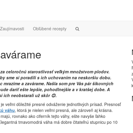
Zaujímavosti
Obľúbené recepty
zavárame
 za celoročnú starostlivosť veľkým množstvom plodov.
 aby sme si poradili s ich uchovaním na neskoršiu dobu.
c mrazíme a zavárame. Našla som pre Vás pár šikovných
e dariť ešte lepšie, pohodlnejšie a v kratšej dobe. A
si ich neobstarali už skôr
😊
.
 je veľmi dôležité presné odváženie jednotlivých prísad. Presnosť
kú váhu
, ktorá je nielen veľmi presná, ale zároveň aj krásna.
majú, rovnako ako ciferník tejto váhy, ešte navyše ľahko
. Elegantná tmavomodrá váha má dobre čitateľnú stupnicu po 10