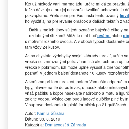
Kto už niekedy varil marmeládu, určite mi dá za pravdu, 
ťažko dávkuje a pre jej neskoršie kvalitné uchovanie je d
pokvapkané. Preto som pre Vás našla tento úžasný
liev
ho využiť aj na prelievanie omáčok a ďalších tekutín z vä
Ďalší z mojich tipov sú jednoznačne báječné etikety n
ozdobnými štítkami! Môžete mať buď
oválne
alebo
ob
s motívmi rôzneho ovocia. A v oboch typoch dostanete ce
tam vždy 24 kusov.
Ak sa chystáte výdobytky svojej záhrady mraziť, urči
vrecká so zmrazenými potravinami sú ako ochrana úplne n
vrecka k pokrmom, ich môže úplne vysušiť a znehodnotiť?
poznať. V jednom balení dostanete 10 kusov rôznofarebn
A keď sme pri tom mrazení, potom Vám ešte odporučím ú
typy, hlavne na tie do polievok, omáčok alebo miešaných 
vňať, pažítku a kôpor nasekajte nadrobno a mätu a ligurč
zalejte vodou. Výsledkom budú ľadové guľôčky plné bylin
V súprave dostanete tri platá formičiek po 21 guľôčkach.
Autor:
Kamila Šťastná
Dátum:
30. 8. 2019
Kategória:
Domácnosť & Záhrada