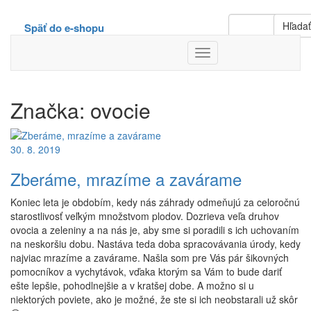
Hľada
Späť do e-shopu
Toggle
Navigation
Značka:
ovocie
30. 8. 2019
Zberáme, mrazíme a zavárame
Koniec leta je obdobím, kedy nás záhrady odmeňujú za celoročnú
starostlivosť veľkým množstvom plodov. Dozrieva veľa druhov
ovocia a zeleniny a na nás je, aby sme si poradili s ich uchovaním
na neskoršiu dobu. Nastáva teda doba spracovávania úrody, kedy
najviac mrazíme a zavárame. Našla som pre Vás pár šikovných
pomocníkov a vychytávok, vďaka ktorým sa Vám to bude dariť
ešte lepšie, pohodlnejšie a v kratšej dobe. A možno si u
niektorých poviete, ako je možné, že ste si ich neobstarali už skôr