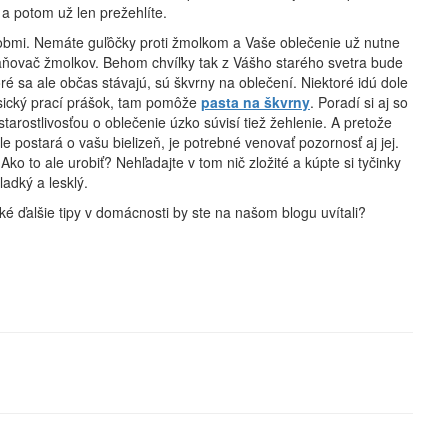
a potom už len prežehlíte.
ôsobmi. Nemáte guľôčky proti žmolkom a Vaše oblečenie už nutne
raňovač žmolkov. Behom chvíľky tak z Vášho starého svetra bude
ré sa ale občas stávajú, sú škvrny na oblečení. Niektoré idú dole
asický prací prášok, tam pomôže
pasta na škvrny
. Poradí si aj so
arostlivosťou o oblečenie úzko súvisí tiež žehlenie. A pretože
le postará o vašu bielizeň, je potrebné venovať pozornosť aj jej.
o to ale urobiť? Nehľadajte v tom nič zložité a kúpte si tyčinky
ladký a lesklý.
ké ďalšie tipy v domácnosti by ste na našom blogu uvítali?