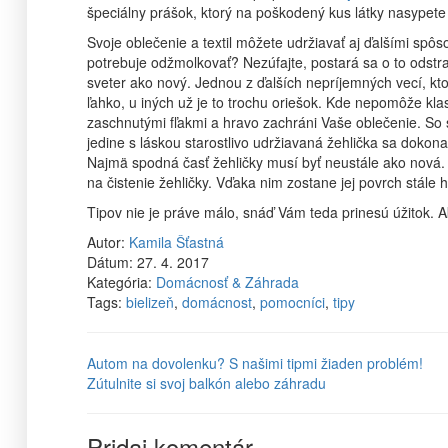
špeciálny prášok, ktorý na poškodený kus látky nasypete 
Svoje oblečenie a textil môžete udržiavať aj ďalšími sp
potrebuje odžmolkovať? Nezúfajte, postará sa o to odst
sveter ako nový. Jednou z ďalších nepríjemných vecí, kto
ľahko, u iných už je to trochu oriešok. Kde nepomôže kl
zaschnutými fľakmi a hravo zachráni Vaše oblečenie. So st
jedine s láskou starostlivo udržiavaná žehlička sa dokona
Najmä spodná časť žehličky musí byť neustále ako nová. Ak
na čistenie žehličky. Vďaka nim zostane jej povrch stále h
Tipov nie je práve málo, snáď Vám teda prinesú úžitok. A
Autor:
Kamila Šťastná
Dátum:
27. 4. 2017
Kategória:
Domácnosť & Záhrada
Tags:
bielizeň
,
domácnost
,
pomocníci
,
tipy
Autom na dovolenku? S našimi tipmi žiaden problém!
Zútulnite si svoj balkón alebo záhradu
Pridaj komentár