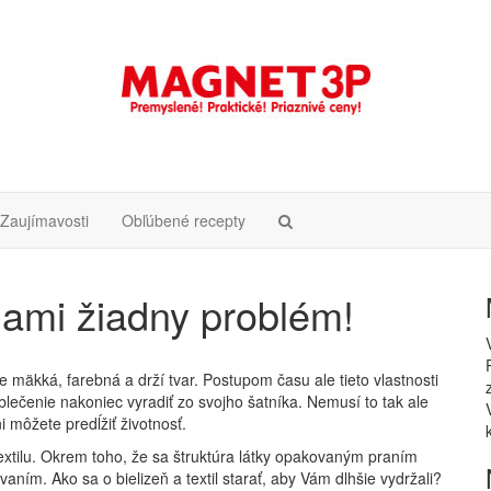
Zaujímavosti
Obľúbené recepty
nami žiadny problém!
 mäkká, farebná a drží tvar. Postupom času ale tieto vlastnosti
lečenie nakoniec vyradiť zo svojho šatníka. Nemusí to tak ale
 môžete predĺžiť životnosť.
textilu. Okrem toho, že sa štruktúra látky opakovaným praním
ním. Ako sa o bielizeň a textil starať, aby Vám dlhšie vydržali?