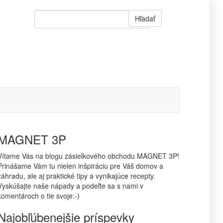
Hľadať
MAGNET 3P
Vítame Vás na blogu zásielkového obchodu MAGNET 3P!
Prinášame Vám tu nielen inšpiráciu pre Váš domov a
záhradu, ale aj praktické tipy a vynikajúce recepty.
Vyskúšajte naše nápady a podeľte sa s nami v
komentároch o tie svoje:-)
Najobľúbenejšie príspevky