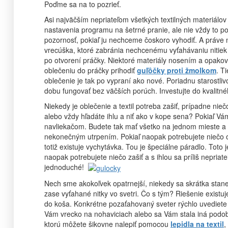
Poďme sa na to pozrieť.
Asi najväčším nepriateľom všetkých textilných materiálov
nastavenia programu na šetrné pranie, ale nie vždy to p
pozornosť, pokiaľ ju nechceme čoskoro vyhodiť. A práve n
vrecúška, ktoré zabránia nechcenému vyťahávaniu nitiek
po otvorení práčky. Niektoré materiály nosením a opakov
oblečeniu do práčky prihodiť
guľôčky proti žmolkom
. T
oblečenie je tak po vypraní ako nové. Poriadnu starostliv
dobu fungovať bez väčších porúch. Investujte do kvalitn
Niekedy je oblečenie a textil potreba zašiť, prípadne ni
alebo vždy hľadáte ihlu a niť ako v kope sena? Pokiaľ Vám 
navliekačom. Budete tak mať všetko na jednom mieste a 
nekonečným utrpením. Pokiaľ naopak potrebujete niečo od
totiž existuje vychytávka. Tou je špeciálne páradlo. Toto
naopak potrebujete niečo zašiť a s ihlou sa príliš nepriatel
jednoduché!
Nech sme akokoľvek opatrnejší, niekedy sa skrátka stane,
zase vyťahané nitky vo svetri. Čo s tým? Riešenie exist
do koša. Konkrétne pozaťahovaný sveter rýchlo uvediet
Vám vrecko na nohaviciach alebo sa Vám stala iná podo
ktorú môžete šikovne nalepiť pomocou
lepidla na textil
,