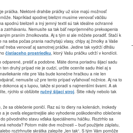
 je práčka. Niektoré drahšie práčky už síce majú možnosť
omôže. Napríklad spodnej bielizni musíme venovať väčšiu
a spodnú bielizeň a iný jemný textil sú tak ideálne ochranné
 a zatrhávaniu. Nemusíte sa tak báť nepríjemného prekvapenia
aným praním žmolkovatia. Aj s tým si ale môžete poradiť. Stačí k
ie na seba počas prania nachytajú vlasy, chlpy aj žmolky a Vaše
osť treba venovať aj samotnej práčke. Jedine tak vydrží dlhšiu
ého
čistiaceho prostriedku
, ktorý Vašu práčku udrží v kondícii.
ečo odparené, prešiť a podobne. Máte doma poriadnu šijací sadu
ten druhý prípad nie je cudzí, určite oceníte sadu ihiel aj s
navliekanie nite pre Vás bude konečne hračkou a nie len
párať, nemusíte už pre tento prípad vyťahovať nožnice. Aj na to
 je dokonca aj s lupou, takže si poradí s najmenšími švami. A ak
íte, rýchlo si obľúbite
ručný šijací stroj
. Šitie nikdy nebolo tak
 že sa oblečenie poničí. Raz sú to diery na kolenách, inokedy
uje a je oveľa elegantnejšie ako vyhodenie poškodeného oblečenie
e do pôvodného stavu vďaka špeciálnemu háčiku. Roztrhlo sa
bná nehoda? Potom máte dve možnosti – buď použijete záplatu,
 alebo roztrhnutie skrátka zalepíte „len tak“. S tým Vám pomôže