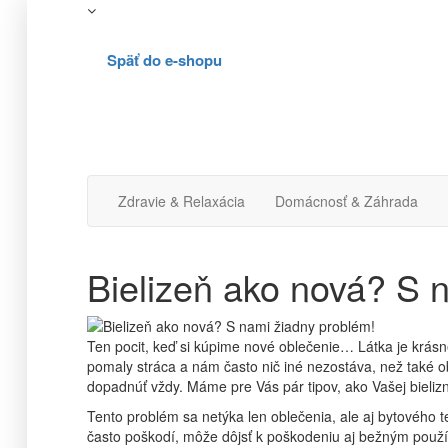
Späť do e-shopu
Zdravie & Relaxácia
Domácnosť & Záhrada
Bielizeň ako nová? S 
Ten pocit, keď si kúpime nové oblečenie… Látka je krásne
pomaly stráca a nám často nič iné nezostáva, než také ob
dopadnúť vždy. Máme pre Vás pár tipov, ako Vašej bielizni
Tento problém sa netýka len oblečenia, ale aj bytového 
často poškodí, môže dôjsť k poškodeniu aj bežným používa