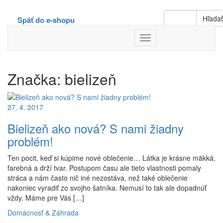
Hľada
Späť do e-shopu
Toggle
Navigation
Značka:
bielizeň
27. 4. 2017
Bielizeň ako nová? S nami žiadny
problém!
Ten pocit, keď si kúpime nové oblečenie… Látka je krásne mäkká,
farebná a drží tvar. Postupom času ale tieto vlastnosti pomaly
stráca a nám často nič iné nezostáva, než také oblečenie
nakoniec vyradiť zo svojho šatníka. Nemusí to tak ale dopadnúť
vždy. Máme pre Vás […]
Domácnosť & Záhrada
-