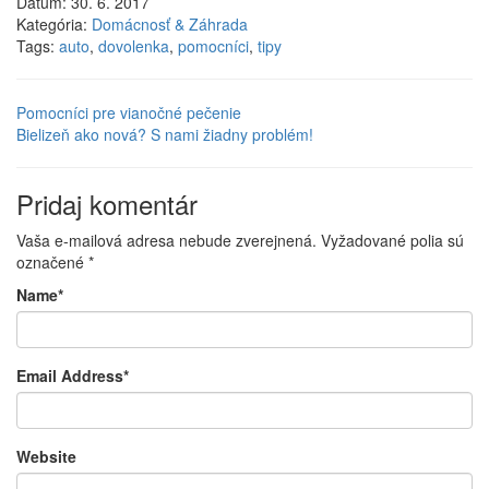
Dátum:
30. 6. 2017
Kategória:
Domácnosť & Záhrada
Tags:
auto
,
dovolenka
,
pomocníci
,
tipy
Pomocníci pre vianočné pečenie
Bielizeň ako nová? S nami žiadny problém!
Pridaj komentár
Vaša e-mailová adresa nebude zverejnená.
Vyžadované polia sú
označené
*
Name
*
Email Address
*
Website