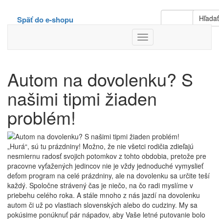
Hľada
Späť do e-shopu
Toggle
Navigation
Autom na dovolenku? S
našimi tipmi žiaden
problém!
„Hurá“, sú tu prázdniny! Možno, že nie všetci rodičia zdieľajú
nesmiernu radosť svojich potomkov z tohto obdobia, pretože pre
pracovne vyťažených jedincov nie je vždy jednoduché vymyslieť
deťom program na celé prázdniny, ale na dovolenku sa určite teší
každý. Spoločne strávený čas je niečo, na čo radi myslíme v
priebehu celého roka. A stále mnoho z nás jazdí na dovolenku
autom či už po vlastiach slovenských alebo do cudziny. My sa
pokúsime ponúknuť pár nápadov, aby Vaše letné putovanie bolo