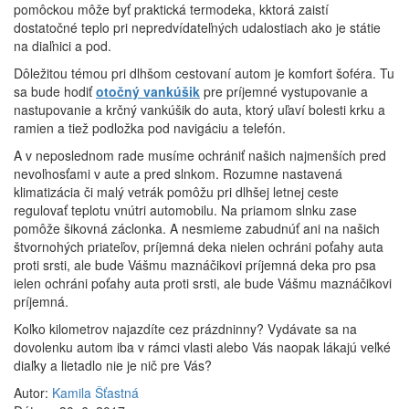
pomôckou môže byť praktická termodeka, kktorá zaistí
dostatočné teplo pri nepredvídateľných udalostiach ako je státie
na diaľnici a pod.
Dôležitou témou pri dlhšom cestovaní autom je komfort šoféra. Tu
sa bude hodiť
otočný vankúšik
pre príjemné vystupovanie a
nastupovanie a krčný vankúšik do auta, ktorý uľaví bolesti krku a
ramien a tiež podložka pod navigáciu a telefón.
A v neposlednom rade musíme ochrániť našich najmenších pred
nevoľnosťami v aute a pred slnkom. Rozumne nastavená
klimatizácia či malý vetrák pomôžu pri dlhšej letnej ceste
regulovať teplotu vnútri automobilu. Na priamom slnku zase
pomôže šikovná záclonka. A nesmieme zabudnúť ani na našich
štvornohých priateľov, príjemná deka nielen ochráni poťahy auta
proti srsti, ale bude Vášmu maznáčikovi príjemná deka pro psa
ielen ochráni poťahy auta proti srsti, ale bude Vášmu maznáčikovi
príjemná.
Koľko kilometrov najazdíte cez prázdninny? Vydávate sa na
dovolenku autom iba v rámci vlasti alebo Vás naopak lákajú veľké
diaľky a lietadlo nie je nič pre Vás?
Autor:
Kamila Šťastná