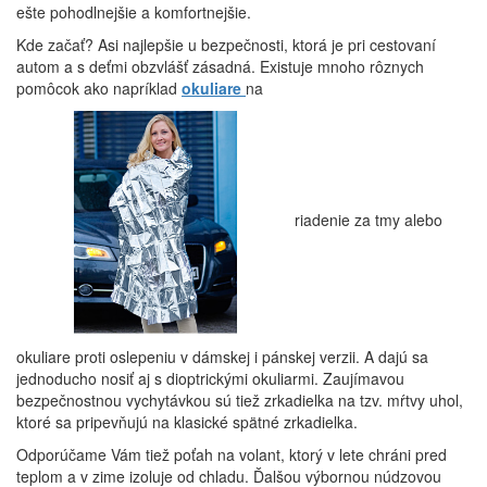
ešte pohodlnejšie a komfortnejšie.
Kde začať? Asi najlepšie u bezpečnosti, ktorá je pri cestovaní
autom a s deťmi obzvlášť zásadná. Existuje mnoho rôznych
pomôcok ako napríklad
okuliare
na
riadenie za tmy alebo
okuliare proti oslepeniu v dámskej i pánskej verzii. A dajú sa
jednoducho nosiť aj s dioptrickými okuliarmi. Zaujímavou
bezpečnostnou vychytávkou sú tiež zrkadielka na tzv. mŕtvy uhol,
ktoré sa pripevňujú na klasické spätné zrkadielka.
Odporúčame Vám tiež poťah na volant, ktorý v lete chráni pred
teplom a v zime izoluje od chladu. Ďalšou výbornou núdzovou