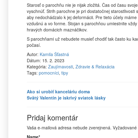
Starosť o parochňu nie je nijak zložitá. Čas od času svo
vyschnúť. Strih parochne je pri dostatočnej starostlivost
aby nedochádzalo k jej deformácii. Pre tieto účely má
vzdušnú a vo forme. Stojan s parochňou umiestnite vždy
hravých domácich maznáčikov.
S parochňami už nebudete musieť chodiť tak často ku kad
počasí.
Autor:
Kamila Šťastná
Dátum:
15. 2. 2023
Kategória:
Zaujímavosti
,
Zdravie & Relaxácia
Tags:
pomocníci
,
tipy
Ako si urobiť kanceláriu doma
Svätý Valentín je iskrivý sviatok lásky
Pridaj komentár
Vaša e-mailová adresa nebude zverejnená.
Vyžadované 
Name
*