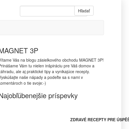
Hľadať
MAGNET 3P
Vítame Vás na blogu zásielkového obchodu MAGNET 3P!
Prinášame Vám tu nielen inšpiráciu pre Váš domov a
záhradu, ale aj praktické tipy a vynikajúce recepty.
Vyskúšajte naše nápady a podeľte sa s nami v
komentároch o tie svoje:-)
Najobľúbenejšie príspevky
ZDRAVÉ RECEPTY PRE ÚSPĚ