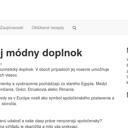
Zaujímavosti
Obľúbené recepty
aj módny doplnok
ozmetický doplnok. V oboch prípadoch jej nosenie umožňuje
ch vlasov.
zmienky a vyobrazenia pochádzajú zo starého Egypta. Medzi
Feničania, Gréci, Etruskovia alebo Rimania.
 Vtedy sa v Európe nosili ako symbol spoločenského postavenia a
 storočia.
anú udalosť a vaše vlasy práve nevyzerajú spoločensky?
a vzhľadu je okamžitá a milo vás prekvapí.