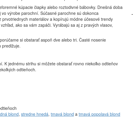
eforemné kúpacie čiapky alebo roztodivné bábovky. Dnešná doba
j vo výrobe parochní. Súčasné parochne sú dokonca
z prvotriednych materiálov a kopírujú módne účesové trendy
 vzhľad, ako sa vám zapáči. Vyrábajú sa aj z pravých vlasov,
orúčame si obstarať aspoň dve alebo tri. Časté nosenie
 predlžuje.
í. K jednému strihu si môžete obstarať rovno niekoľko odtieňov
ekoľkých odtieňoch.
odtieňoch
edná blond
,
stredne hnedá
,
tmavá blond
a
tmavá popolavá blond