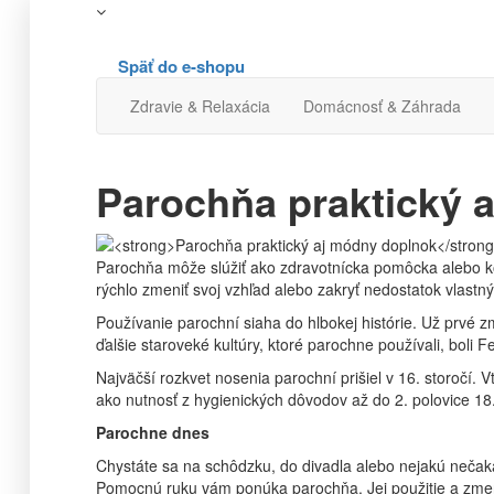
Späť do e-shopu
Zdravie & Relaxácia
Domácnosť & Záhrada
Parochňa praktický 
Parochňa môže slúžiť ako zdravotnícka pomôcka alebo k
rýchlo zmeniť svoj vzhľad alebo zakryť nedostatok vlastný
Používanie parochní siaha do hlbokej histórie. Už prvé 
ďalšie staroveké kultúry, ktoré parochne používali, boli 
Najväčší rozkvet nosenia parochní prišiel v 16. storočí.
ako nutnosť z hygienických dôvodov až do 2. polovice 18.
Parochne dnes
Chystáte sa na schôdzku, do divadla alebo nejakú nečak
Pomocnú ruku vám ponúka parochňa. Jej použitie a zmen