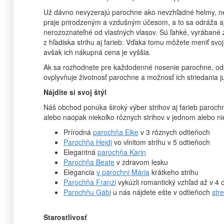
Už dávno nevyzerajú parochne ako nevzhľadné helmy, n
praje prirodzeným a vzdušným účesom, a to sa odráža a
nerozoznateľné od vlastných vlasov. Sú ľahké, vyrábané 
z hľadiska strihu aj farieb. Vďaka tomu môžete meniť svoj
avšak ich nákupná cena je vyššia.
Ak sa rozhodnete pre každodenné nosenie parochne, odp
ovplyvňuje životnosť parochne a možnosť ich striedania ju
Nájdite si svoj štýl
Náš obchod ponúka široký výber strihov aj farieb parochn
alebo naopak niekoľko rôznych strihov v jednom alebo ni
Prírodná
parochňa Elke
v 3 rôznych odtieňoch
Parochňa Heidi
vo vlnitom strihu v 5 odtieňoch
Elegantná
parochňa Karin
Parochňa Beate
v zdravom lesku
Elegancia
v parochni Mária
krátkeho strihu
Parochňa Franzi
vykúzli romantický vzhľad až v 4 
Parochňu Gábi
u nás nájdete ešte v odtieňoch
str
Starostlivosť