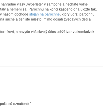
je náhradné vlasy „vyperiete“ v šampóne a necháte voľne
i stály a nemení sa. Parochňu na konci každého dňa uložte tak,
me v našom obchode
stojan na parochne
, ktorý udrží parochňu
 na suché a tienisté miesto, mimo dosah zvedavých detí a
erníkovi, a navyše váš skvelý účes udrží tvar v akomkoľvek
polia sú označené
*