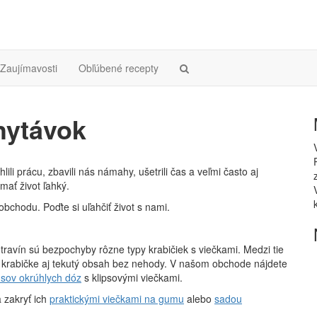
Zaujímavosti
Obľúbené recepty
hytávok
li prácu, zbavili nás námahy, ušetrili čas a veľmi často aj
mať život ľahký.
bchodu. Poďte si uľahčiť život s nami.
travín sú bezpochyby rôzne typy krabičiek s viečkami. Medzi tie
 v krabičke aj tekutý obsah bez nehody. V našom obchode nájdete
sov okrúhlych dóz
s klipsovými viečkami.
 zakryť ich
praktickými viečkami na gumu
alebo
sadou