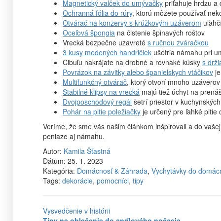
Magnetický valček do umývačky
priťahuje hrdzu a 
Ochranná fólia do rúry
, ktorú môžete používať ne
Otvárač na konzervy s krúžkovým uzáverom
uľahč
Oceľová špongia
na čistenie špinavých roštov
Vrecká bezpečne uzavreté
s ručnou zváračkou
3 kusy medených handričiek
ušetria námahu pri u
Cibuľu nakrájate na drobné a rovnaké kúsky
s drž
Povrázok na závitky alebo španielskych vtáčikov
je
Multifunkčný otvárač
, ktorý otvorí mnoho uzáverov
Stabilné klipsy na vrecká
majú tiež úchyt na prená
Dvojposchodový regál
šetrí priestor v kuchynských
Pohár na pitie poležiačky
je určený pre ľahké pitie
Veríme, že sme vás našim článkom inšpirovali a do vašej
peniaze aj námahu.
Autor:
Kamila Šťastná
Dátum:
25. 1. 2023
Kategória:
Domácnosť & Záhrada
,
Vychytávky do domácn
Tags:
dekorácie
,
pomocníci
,
tipy
Vysvedčenie v histórii
Tipy na oblečenie do aprílového počasia