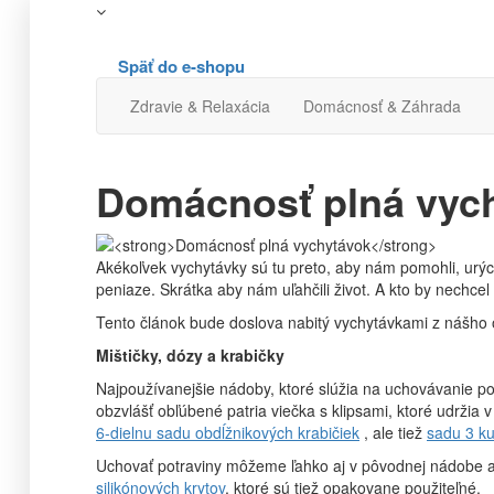
Späť do e-shopu
Zdravie & Relaxácia
Domácnosť & Záhrada
Domácnosť plná vyc
Akékoľvek vychytávky sú tu preto, aby nám pomohli, urýchli
peniaze. Skrátka aby nám uľahčili život. A kto by nechcel 
Tento článok bude doslova nabitý vychytávkami z nášho o
Mištičky, dózy a krabičky
Najpoužívanejšie nádoby, ktoré slúžia na uchovávanie po
obzvlášť obľúbené patria viečka s klipsami, ktoré udržia
6-dielnu sadu obdĺžnikových krabičiek
, ale tiež
sadu 3 ku
Uchovať potraviny môžeme ľahko aj v pôvodnej nádobe a
silikónových krytov
, ktoré sú tiež opakovane použiteľné.