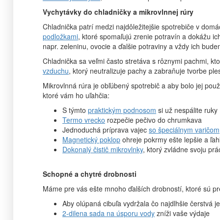
Vychytávky do chladničky a mikrovlnnej rúry
Chladnička patrí medzi najdôležitejšie spotrebiče v domá
podložkami
, ktoré spomaľujú zrenie potravín a dokážu ic
napr. zeleninu, ovocie a ďalšie potraviny a vždy ich bud
Chladnička sa veľmi často stretáva s rôznymi pachmi, k
vzduchu
, ktorý neutralizuje pachy a zabraňuje tvorbe ple
Mikrovlnná rúra je obľúbený spotrebič a aby bolo jej pou
ktoré vám ho uľahčia:
S týmto
praktickým podnosom
si už nespálite ruky
Termo vrecko
rozpečie pečivo do chrumkava
Jednoduchá príprava vajec
so špeciálnym varičom
Magnetický poklop
ohreje pokrmy ešte lepšie a ľah
Dokonalý čistič mikrovlnky
, ktorý zvládne svoju pr
Schopné a chytré drobnosti
Máme pre vás ešte mnoho ďalších drobností, ktoré sú p
Aby olúpaná cibuľa vydržala čo najdlhšie čerstvá j
2-dilena sada na úsporu vody
zníži vaše výdaje