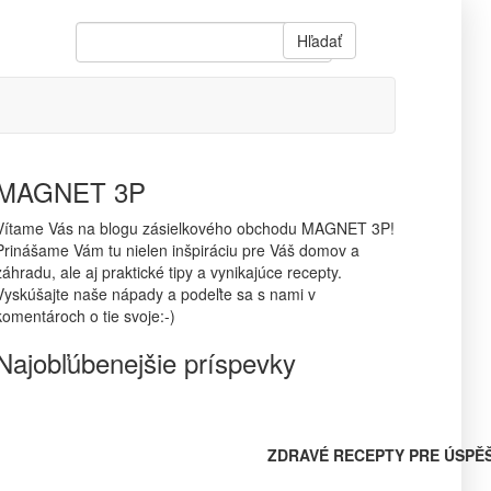
Hľadať
MAGNET 3P
Vítame Vás na blogu zásielkového obchodu MAGNET 3P!
Prinášame Vám tu nielen inšpiráciu pre Váš domov a
záhradu, ale aj praktické tipy a vynikajúce recepty.
Vyskúšajte naše nápady a podeľte sa s nami v
komentároch o tie svoje:-)
Najobľúbenejšie príspevky
ZDRAVÉ RECEPTY PRE ÚSPĚ