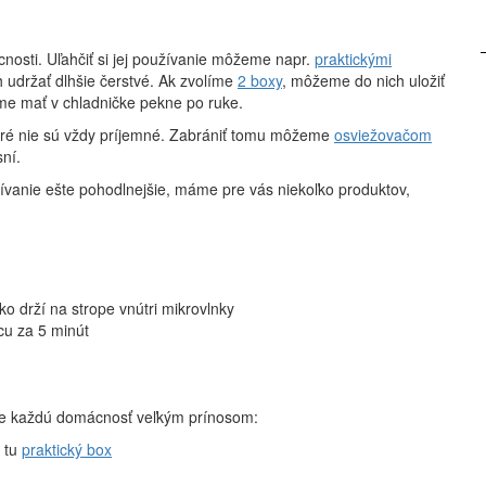
cnosti. Uľahčiť si jej používanie môžeme napr.
praktickými
h udržať dlhšie čerstvé. Ak zvolíme
2 boxy
, môžeme do nich uložiť
eme mať v chladničke pekne po ruke.
toré nie sú vždy príjemné. Zabrániť tomu môžeme
osviežovačom
sní.
žívanie ešte pohodlnejšie, máme pre vás niekoľko produktov,
ko drží na strope vnútri mikrovlnky
ácu za 5 minút
re každú domácnosť veľkým prínosom:
e tu
praktický box