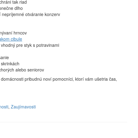
chráni tak riad
konečne dlho
í nepríjemné otváranie konzerv
mývaní hrncov
iakom cibule
 vhodný pre styk s potravinami
šanie
 skrinkách
 chorých alebo seniorov
 domácnosti pribudnú noví pomocníci, ktorí vám ušetria čas,
osti
,
Zaujímavosti