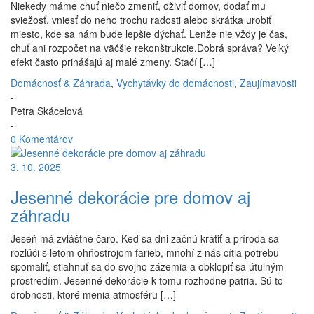
Niekedy máme chuť niečo zmeniť, oživiť domov, dodať mu
sviežosť, vniesť do neho trochu radosti alebo skrátka urobiť
miesto, kde sa nám bude lepšie dýchať. Lenže nie vždy je čas,
chuť ani rozpočet na väčšie rekonštrukcie.Dobrá správa? Veľký
efekt často prinášajú aj malé zmeny. Stačí […]
Domácnosť & Záhrada
,
Vychytávky do domácnosti
,
Zaujímavosti
-
Petra Skácelová
-
0 Komentárov
3. 10. 2025
Jesenné dekorácie pre domov aj
záhradu
Jeseň má zvláštne čaro. Keď sa dni začnú krátiť a príroda sa
rozlúči s letom ohňostrojom farieb, mnohí z nás cítia potrebu
spomaliť, stiahnuť sa do svojho zázemia a obklopiť sa útulným
prostredím. Jesenné dekorácie k tomu rozhodne patria. Sú to
drobnosti, ktoré menia atmosféru […]