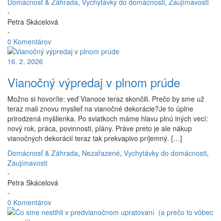
Domácnosť & Záhrada
,
Vychytávky do domácnosti
,
Zaujímavosti
-
Petra Skácelová
-
0 Komentárov
16. 2. 2026
Vianočný výpredaj v plnom prúde
Možno si hovoríte: veď Vianoce teraz skončili. Prečo by sme už
teraz mali znovu myslieť na vianočné dekorácie?Je to úplne
prirodzená myšlienka. Po sviatkoch máme hlavu plnú iných vecí:
nový rok, práca, povinnosti, plány. Práve preto je ale nákup
vianočných dekorácií teraz tak prekvapivo príjemný. […]
Domácnosť & Záhrada
,
Nezařazené
,
Vychytávky do domácnosti
,
Zaujímavosti
-
Petra Skácelová
-
0 Komentárov