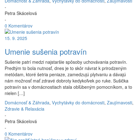
Domácnosť & Záhrada
,
Vychytávky do domácnosti
,
Zaujímavosti
-
Petra Skácelová
-
0 Komentárov
15. 9. 2025
Umenie sušenia potravín
Sušenie patrí medzi najstaršie spôsoby uchovávania potravín.
Predtým to bola nutnosť, dnes je to skôr návrat k prirodzeným
metódam, ktoré šetria peniaze, zamedzujú plytvaniu a dávajú
nám možnosť mať zdravé dobroty kedykoľvek po ruke. Sušička
potravín sa v domácnostiach stala obľúbeným pomocníkom, a to
nielen […]
Domácnosť & Záhrada
,
Vychytávky do domácnosti
,
Zaujímavosti
,
Zdravie & Relaxácia
-
Petra Skácelová
-
0 Komentárov