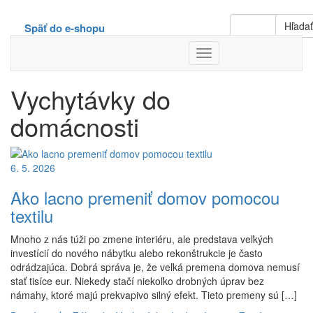
Hľada
Späť do e-shopu
Toggle
Navigation
Vychytávky do
domácnosti
6. 5. 2026
Ako lacno premeniť domov pomocou
textilu
Mnoho z nás túži po zmene interiéru, ale predstava veľkých
investícií do nového nábytku alebo rekonštrukcie je často
odrádzajúca. Dobrá správa je, že veľká premena domova nemusí
stať tisíce eur. Niekedy stačí niekoľko drobných úprav bez
námahy, ktoré majú prekvapivo silný efekt. Tieto premeny sú […]