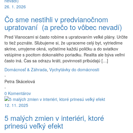
26. 1. 2026
Čo sme nestihli v predvianočnom
upratovaní (a prečo to vôbec nevadí)
Pred Vianocami si často robíme s upratovaním veľké plány. Určite
to tiež poznáte. Sľubujeme si, že upraceme celý byt, vytriedime
skrine, umyjeme okná, vyčistíme každú poličku a do sviatkov
vstúpime s pocitom dokonalého poriadku. Realita ale býva veľmi
často iná. Čas sa odrazu kráti, povinnosti pribúdajú […]
Domácnosť & Záhrada
,
Vychytávky do domácnosti
-
Petra Skácelová
-
0 Komentárov
12. 11. 2025
5 malých zmien v interiéri, ktoré
prinesú veľký efekt