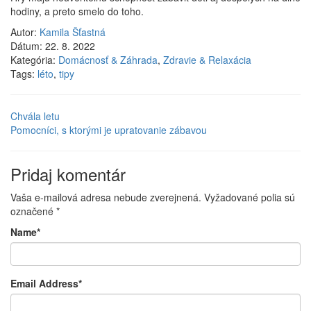
hodiny, a preto smelo do toho.
Autor:
Kamila Šťastná
Dátum:
22. 8. 2022
Kategória:
Domácnosť & Záhrada
,
Zdravie & Relaxácia
Tags:
léto
,
tipy
Chvála letu
Pomocníci, s ktorými je upratovanie zábavou
Pridaj komentár
Vaša e-mailová adresa nebude zverejnená.
Vyžadované polia sú
označené
*
Name
*
Email Address
*