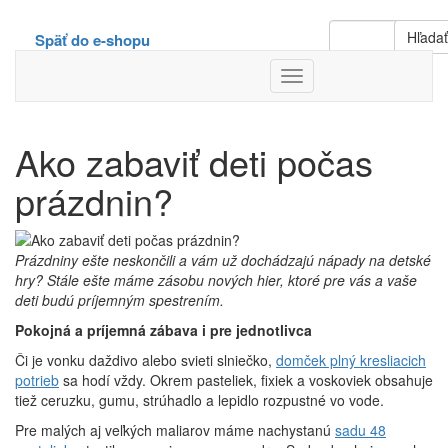
Hľada
Späť do e-shopu
Toggle
Navigation
Ako zabaviť deti počas
prázdnin?
Prázdniny ešte neskončili a vám už dochádzajú nápady na detské
hry? Stále ešte máme zásobu nových hier, ktoré pre vás a vaše
deti budú príjemným spestrením.
Pokojná a príjemná zábava i pre jednotlivca
Či je vonku daždivo alebo svieti slniečko,
domček plný kresliacich
potrieb
sa hodí vždy. Okrem pasteliek, fixiek a voskoviek obsahuje
tiež ceruzku, gumu, strúhadlo a lepidlo rozpustné vo vode.
Pre malých aj veľkých maliarov máme nachystanú
sadu 48