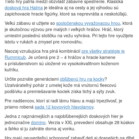
Tieto hry patria medzi obzvlášť zábavné spestrenie. Klasická
dosková hra Halma
je ideálna aj na cesty a jej výhodou sú
zapichovacie hracie figúrky, ktoré sa neprevrátia a neskotúľajú.
Veľkú zábavu si užijete so
spoločenskou vyvažovacou hrou
, ktorá
je skutočnou výzvou pre malých i veľkých hráčov. Hráč, ktorý
umiestni poslednú stoličku na vežu vyhráva. Pri tejto hre využijete
istotu v rukách a zmysel pre rovnováhu.
Naozaj vzrušujúca hra plná kombinácií
pre všetky stratégie je
Rummicub
. Je určená pre 2 – 4 hráčov a hracie kamene
s príslušenstvom sú uložené vo vysokokvalitnom koženom
kufríku.
Určite poznáte generáciami
obľúbenú hru na kocky
?
Uzatvárateľný pohár z umelej kože má vnútornú fleecovú
podšívku a premiešavanie kociek získa tichý a sýty zvuk.
Pre nadšencov, ktorí si radi lámu hlavu a majú trpezlivosť, je
priamo robená
sada 12 kovových hlavolamov
.
Jedna z najznámejších a najobľúbenejších doskových hier je
jednoznačne
domino
. Verzia v XXL prevedení obsahuje 28 kúskov
a ľahko si ju zahráte doma aj vonku.
Hry majú neuveriteľnú schopnosť zabaviť deti aj dospelých na dlhé