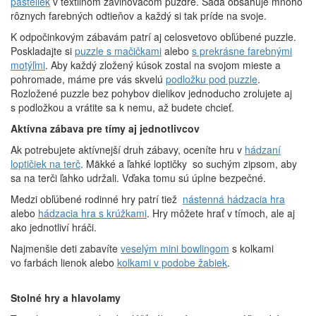
pasteliek
v textilnom zavinovacom puzdre. Sada obsahuje mnoho
rôznych farebných odtieňov a každý si tak príde na svoje.
K odpočinkovým zábavám patrí aj celosvetovo obľúbené puzzle.
Poskladajte si
puzzle s mačičkami
alebo
s prekrásne farebnými
motýľmi
. Aby každý zložený kúsok zostal na svojom mieste a
pohromade, máme pre vás skvelú
podložku pod puzzle
.
Rozložené puzzle bez pohybov dielikov jednoducho zrolujete aj
s podložkou a vrátite sa k nemu, až budete chcieť.
Aktívna zábava pre tímy aj jednotlivcov
Ak potrebujete aktívnejší druh zábavy, oceníte hru v
hádzaní
loptičiek na terč
. Mäkké a ľahké loptičky so suchým zipsom, aby
sa na terči ľahko udržali. Vďaka tomu sú úplne bezpečné.
Medzi obľúbené rodinné hry patrí tiež
nástenná hádzacia hra
alebo
hádzacia hra s krúžkami
. Hry môžete hrať v tímoch, ale aj
ako jednotliví hráči.
Najmenšie deti zabavíte
veselým mini bowlingom
s kolkami
vo farbách lienok alebo
kolkami v podobe žabiek
.
Stolné hry a hlavolamy