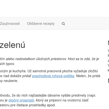
Zaujímavosti
Obľúbené recepty
 zelenú
m alebo nedostatkom úložných priestorov. Hoci sa to zdá, že je
ých typov.
torým je kuchyňa. Už samotná pracovná plocha vyžaduje zložitú
bo riad dokáže pridať
poschodová rohová polička
. Nielen, že pridá
ky neuberie.
ôvodu, že do nich najčastejšie dávame vyššie predmety (napr.
kou je
otočný organizér
, ktorý sa pripevní na vnútornú časť
storu pre čistiace prostriedky apod.