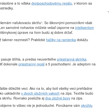
konásobne a to vďaka
dvojposchodovému regálu
, v ktorom sa
striedky.
tu: „Nemám nafukovaciu skriňu“. So šikovnými pomocníkmi však
ho. Len samotné nohavice môžete vešať úsporne na
inteligentom
otišmykovej úprave na ňom budú aj dobre držať.
už takmer nezmestí? Praktické
háčiky na ramienka
dokážu
 pasuje štíhla, a predsa neuveriteľne
priestranná skrinka
.
diť dokonale
priestranný regál
s 5 poschodiami. Je adeptom na
šie dôležité veci. Ako na to, aby boli všetky veci prehľadne
hko uskladníte
v dvoch úložných vakoch
na zips. Textílie budú
 skriňu. Rovnako poslúžia aj
dva úložné boxy
na zips.
 ich objeme to vôbec nie je jednoduché. Ponúkame vám
okrúhlu