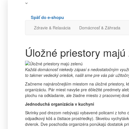
Späť do e-shopu
Zdravie & Relaxácia
Domácnosť & Záhrada
Úložné priestory majú
Každá domácnosť niekedy zápasí s nedostatočným využití
to takmer vedecký oriešok, našli sme pre vás pár užitočn
Začneme najnáročnejším miestom na úložné priestory, k
organizáciu. Pár miest navyše pre dôležité predmety ale
plochu na odkladanie, ale žiadne miesto z pracovnej dos
Jednoduchá organizácia v kuchyni
Skrinky pod drezom nebývajú vybavené policami z toho d
odpadkový kôš a čistiace prostriedky). Skvelou vychytáv
dvierok. Dve poschodia organizéra ponúkajú dostatok prie