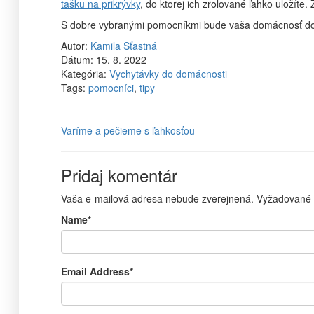
tašku na prikrývky
, do ktorej ich zrolované ľahko uložít
S dobre vybranými pomocníkmi bude vaša domácnosť dok
Autor:
Kamila Šťastná
Dátum:
15. 8. 2022
Kategória:
Vychytávky do domácnosti
Tags:
pomocníci
,
tipy
Varíme a pečieme s ľahkosťou
Pridaj komentár
Vaša e-mailová adresa nebude zverejnená.
Vyžadované 
Name
*
Email Address
*