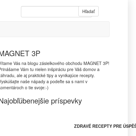
Hľadať
MAGNET 3P
Vítame Vás na blogu zásielkového obchodu MAGNET 3P!
Prinášame Vám tu nielen inšpiráciu pre Váš domov a
záhradu, ale aj praktické tipy a vynikajúce recepty.
Vyskúšajte naše nápady a podeľte sa s nami v
komentároch o tie svoje:-)
Najobľúbenejšie príspevky
ZDRAVÉ RECEPTY PRE ÚSPĚ