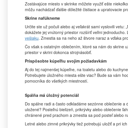
Zostávajúce miesto v skrinke môžete využiť ešte niekoľ
môžu nachádzať ďalšie dôležité čistiace a upratovacie pro
Skrine nafúkneme
Určite ste už počuli alebo aj veľakrát sami vyslovili ve
dokážete jej vnútorný priestor rozšíriť veľmi jednoduc
vešiaku
. Zmestia sa na neho až štvore naraz a vďaka pr
Čo však s ostatným oblečením, ktoré sa nám do skrine 
priestor v skrini dokonca strojnásobiť.
Prispôsobte kúpeľňu svojim požiadavkám
Aj do tej najmenšej kúpeľne, na toaletu alebo do kuchyne
Potrebujete úložného miesta ešte viac? Bude sa vám ho
pomocníka do všetkých miestností.
Spálňa má úložný potenciál
Do spálne radi a často odkladáme sezónne oblečenie a ďal
uložené? Posteľnú bielizeň, prikrývky alebo oblečenie ľa
chránené pred prachom a zmestia sa pod posteľ alebo na
Letné alebo zimné prikrývky tiež potrebujú uložiť a pri