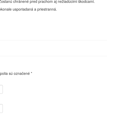
e. Zostanú chránené pred prachom aj nežiadúcimi škodcami.
onale usporiadaná a priestranná.
polia sú označené
*