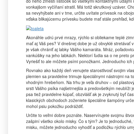
do neho zmestí lístoček so všetkými kontaktnými údajmi n
vonkajšom vyčíňaní stratil. Má totiž skrutkový uzáver. C
sa nevyhýbate ani v tme, určite uvítate prívesok na oboj
vďaka blikajúcemu prívesku budete mať stále prehľad, k
Akonáhle udrú prvé mrazy, rýchlo si obliekame teplé zim
mať aj Váš pes? V dnešnej dobe je už obvyklé stretávať 
je však chrániť aj labky Vášho kamaráta. Mráz, poľadovic
vankúšiky na jeho labkách. Niektorí ľudia sa o ne preto 
Vyriešiť to ale môžete psími ponožkami. Jednoducho ich
Rovnako ako každý deň venujete starostlivosť svojim vlas
plemien sa pravidelne trimuje špeciálnymi nástrojmi na t
vhodným hrebeňom. Na trhu je veľa druhov – od plasto
srsti Vášho psíka najšetrnejšia a predovšetkým neublíži 
psa tiež pravidelne kúpať, obzvlášť ak je zvyknutý byť ča
klasických obchodoch zoženiete špeciálne šampóny určen
mohol psiu pokožku podráždiť.
Určite to veľmi dobre poznáte. Naservírujete svojmu štv
zašpiní všetko okolo misky. Čo s tým? Je to jednoduché, 
misku, môžete jednoducho vyhodiť a podložku rýchlo umy