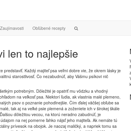
Zaujímavosti
Obľúbené recepty
i len to najlepšie
 predstaviť. Každý majiteľ psa veľmi dobre vie, že okrem lásky je
litnú starostlivosť. Čo nezabudnúť, aby Vášmu psíkovi nič
všetkým potrebným. Dôležité je opatriť mu vôdzku a vhodný
ohľadom na veľkosť psa. Niektorí ľudia, ak vlastnia malé plemeno,
malých psov o poznanie pohodlnejšie. Čím ďalej väčšej obľube sa
malé, tak aj na veľké psie plemená a zoženiete ich v širokej škále
. Ďalšou dôležitou vecou, ​​na ktorú neradno zabudnúť, je
 údajom na nej pomerne ľahko nájsť jeho majiteľa. Ak nemáte tú
eciálny prívesok na obojok. Je naozaj maličký, a napriek tomu sa