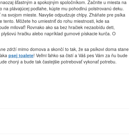
e naozaj šťastným a spokojným spoločníkom. Začnite u miesta na
ebo na plávajúcej podlahe, kúpte mu pohodlnú polstrovanú deku.
 na svojom mieste. Navyše odpudzuje chlpy. Zháňate pre psíka
e tento. Môžete ho umiestniť do rohu miestnosti, kde sa
bude milovať! Rovnako ako sa bez hračiek nezaobídu deti,
, plyšovú hračku alebo napríklad gumové pískacie kurča. O
ne zdrží mimo domova a skončí to tak, že sa psíkovi doma stane
vďaka
psej toalete
! Veľmi ľahko sa čistí a Váš pes Vám za ňu bude
ude chorý a bude tak častejšie potrebovať vykonať potrebu.