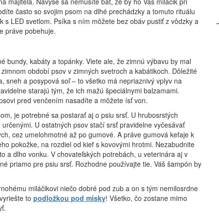
a majiteľa. Navyše sa nemusíte báť, že by ho Váš miláčik pri
hodíte často so svojim psom na dlhé prechádzky a tomuto rituálu
ok s LED svetlom. Psíka s ním môžete bez obáv pustiť z vôdzky a
de práve pobehuje.
né bundy, kabáty a topánky. Viete ale, že zimnú výbavu by mal
v zimnom období psov v zimných svetroch a kabátikoch. Dôležité
a, sneh a posypová soľ – to všetko má nepriaznivý vplyv na
pravidelne starajú tým, že ich mažú špeciálnymi balzamami.
 psovi pred venčením nasadíte a môžete ísť von.
om, je potrebné sa postarať aj o psiu srsť. U hrubosrstých
o určenými. U ostatných psov stačí srsť pravidelne vyčesávať
vých, cez umelohmotné až po gumové. A práve gumová kefaje k
jeho pokožke, na rozdiel od kief s kovovými hrotmi. Nezabudnite
sto a dlho vonku. V chovateľských potrebách, u veterinára aj v
é priamo pre psiu srsť. Rozhodne používajte tie. Váš šampón by
ornohému miláčikovi niečo dobré pod zub a on s tým nemilosrdne
vyriešte to
podložkou pod misky
! Všetko, čo zostane mimo
ť.