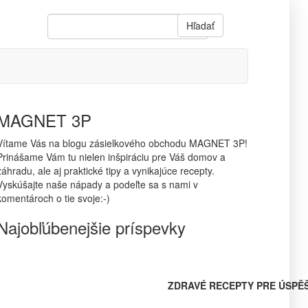
Hľadať
MAGNET 3P
Vítame Vás na blogu zásielkového obchodu MAGNET 3P!
Prinášame Vám tu nielen inšpiráciu pre Váš domov a
záhradu, ale aj praktické tipy a vynikajúce recepty.
Vyskúšajte naše nápady a podeľte sa s nami v
komentároch o tie svoje:-)
Najobľúbenejšie príspevky
ZDRAVÉ RECEPTY PRE ÚSPĚ