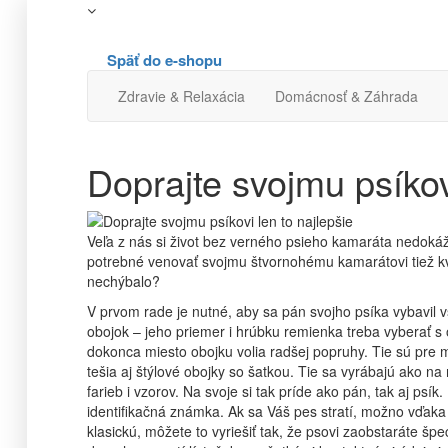
Späť do e-shopu
Zdravie & Relaxácia
Domácnosť & Záhrada
Doprajte svojmu psíkov
Veľa z nás si život bez verného psieho kamaráta nedokáže
potrebné venovať svojmu štvornohému kamarátovi tiež kva
nechýbalo?
V prvom rade je nutné, aby sa pán svojho psíka vybavil 
obojok – jeho priemer i hrúbku remienka treba vyberať s 
dokonca miesto obojku volia radšej popruhy. Tie sú pre 
tešia aj štýlové obojky so šatkou. Tie sa vyrábajú ako na 
farieb i vzorov. Na svoje si tak príde ako pán, tak aj psík
identifikačná známka. Ak sa Váš pes stratí, možno vďaka
klasickú, môžete to vyriešiť tak, že psovi zaobstaráte šp