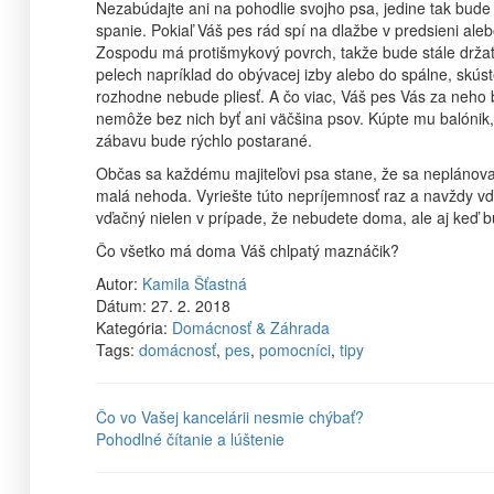
Nezabúdajte ani na pohodlie svojho psa, jedine tak bud
spanie. Pokiaľ Váš pes rád spí na dlažbe v predsieni al
Zospodu má protišmykový povrch, takže bude stále držať
pelech napríklad do obývacej izby alebo do spálne, skúst
rozhodne nebude pliesť. A čo viac, Váš pes Vás za neho 
nemôže bez nich byť ani väčšina psov. Kúpte mu balónik
zábavu bude rýchlo postarané.
Občas sa každému majiteľovi psa stane, že sa neplánova
malá nehoda. Vyriešte túto nepríjemnosť raz a navždy 
vďačný nielen v prípade, že nebudete doma, ale aj keď b
Čo všetko má doma Váš chlpatý maznáčik?
Autor:
Kamila Šťastná
Dátum:
27. 2. 2018
Kategória:
Domácnosť & Záhrada
Tags:
domácnosť
,
pes
,
pomocníci
,
tipy
Čo vo Vašej kancelárii nesmie chýbať?
Pohodlné čítanie a lúštenie