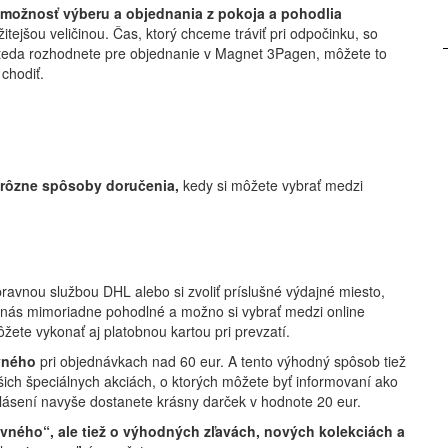
možnosť výberu a objednania z pokoja a pohodlia
tejšou veličinou. Čas, ktorý chceme tráviť pri odpočinku, so
 teda rozhodnete pre objednanie v Magnet 3Pagen, môžete to
chodiť.
rôzne spôsoby doručenia,
kedy si môžete vybrať medzi
ravnou službou DHL alebo si zvoliť príslušné výdajné miesto,
 u nás mimoriadne pohodlné a možno si vybrať medzi online
ete vykonať aj platobnou kartou pri prevzatí.
ovného
pri objednávkach nad 60 eur. A tento výhodný spôsob tiež
ich špeciálnych akciách, o ktorých môžete byť informovaní ako
ihlásení navyše dostanete krásny darček v hodnote 20 eur.
ovného“, ale tiež o výhodných zľavách, nových kolekciách a