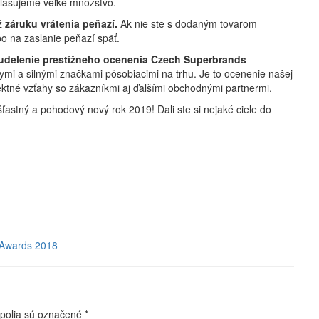
hlasujeme veľké množstvo.
ež
záruku vrátenia peňazí.
Ak nie ste s dodaným tovarom
o na zaslanie peňazí späť.
udelenie prestížneho ocenenia Czech Superbrands
mi a silnými značkami pôsobiacimi na trhu. Je to ocenenie našej
ektné vzťahy so zákazníkmi aj ďalšími obchodnými partnermi.
stný a pohodový nový rok 2019! Dali ste si nejaké ciele do
 Awards 2018
polia sú označené
*