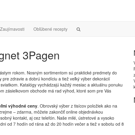
Zaujímavosti
Obľúbené recepty
gnet 3Pagen
ástym rokom. Nosným sortimentom sú praktické predmety do
pre zdravie a dobrú kondíciu a tiež veľký výber dekorácií
sviatkom. Katalógy vychádzajú každý mesiac a aktuálnu ponuku
šom zásielkovom obchode má rad výhod, ktoré som pre Vás
veľmi výhodné ceny
. Obrovský výber z tisícov položiek ako na
mozrejme – zdarma, môžete zakončiť online objednávkou
obný kontakt, aj cez telefón. Naše milé, ústretové a vysoko
dni od 7 hodín od rána až do 20 hodín večer a tiež v sobotu od 8