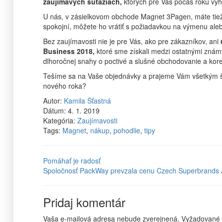
zaujímavých súťažiach,
ktorých pre Vás počas roku vy
U nás, v zásielkovom obchode Magnet 3Pagen, máte ti
spokojní, môžete ho vrátiť s požiadavkou na výmenu aleb
Bez zaujímavosti nie je pre Vás, ako pre zákazníkov, ani
Business 2018,
ktoré sme získali medzi ostatnými známy
dlhoročnej snahy o poctivé a slušné obchodovanie a kor
Tešíme sa na Vaše objednávky a prajeme Vám všetkým šťa
nového roka?
Autor:
Kamila Šťastná
Dátum:
4. 1. 2019
Kategória:
Zaujímavosti
Tags:
Magnet
,
nákup
,
pohodlie
,
tipy
Pomáhať je radosť
Spoločnosť PackWay prevzala cenu Czech Superbrands
Pridaj komentár
Vaša e-mailová adresa nebude zverejnená.
Vyžadované 