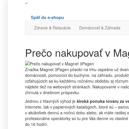
Späť do e-shopu
Zdravie & Relaxácia
Domácnosť & Záhrada
Prečo nakupovať v Ma
Značka Magnet 3Pagen pôsobí na trhu úspešne už dvan
domácnosti, pomocníci do kuchyne, na záhradu, produkty 
vzťahujúcich sa ku každému ročnému obdobiu aj rôznym 
nájdete tiež na webových stránkach. Nakupovanie v na
zhrnula v dnešnom príspevku.
Jednou z hlavných výhod je
široká ponuka tovaru za 
internete, tak v papierových katalógoch, ktoré sú – sa
v akúkoľvek dennú a nočnú dobu alebo, ak máte radšej os
profesionálne operátorky sú tu pre Vás denne vo všedné 
do 16 hodín.