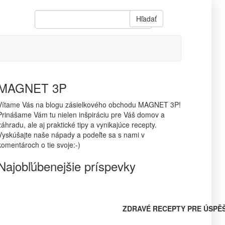
Hľadať
MAGNET 3P
Vítame Vás na blogu zásielkového obchodu MAGNET 3P!
Prinášame Vám tu nielen inšpiráciu pre Váš domov a
záhradu, ale aj praktické tipy a vynikajúce recepty.
Vyskúšajte naše nápady a podeľte sa s nami v
komentároch o tie svoje:-)
Najobľúbenejšie príspevky
ZDRAVÉ RECEPTY PRE ÚSPĚ