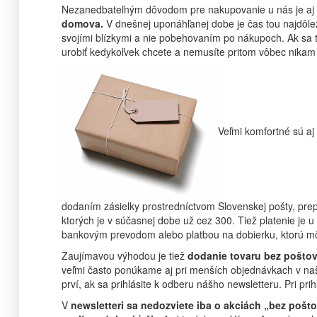
Nezanedbateľným dôvodom pre nakupovanie u nás je aj
domova.
V dnešnej uponáhľanej dobe je čas tou najdôleži
svojími blízkymi a nie pobehovaním po nákupoch. Ak sa
urobiť kedykoľvek chcete a nemusíte pritom vôbec nikam 
Veľmi komfortné sú aj
dodaním zásielky prostredníctvom Slovenskej pošty, prep
ktorých je v súčasnej dobe už cez 300. Tiež platenie je
bankovým prevodom alebo platbou na dobierku, ktorú môž
Zaujímavou výhodou je tiež
dodanie tovaru bez pošt
veľmi často ponúkame aj pri menších objednávkach v naš
prví, ak sa prihlásite k odberu nášho newsletteru. Pri pr
V
newsletteri sa nedozviete iba o akciách „bez pošt