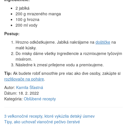
2 jablká
200 g mrazeného manga
100 g hrozna
200 ml vody
Postup:
Hrozno odkôstkujeme. Jablká nakrájame na
doštičke
na
malé kúsky.
Do misky dáme všetky ingrediencie a rozmixujeme tyčovým
mixérom.
Následne k zmesi prilejeme vodu a premixujeme.
Tip:
Ak budete robiť smoothie pre viac ako dve osoby, zakúpte si
rozlišovače na poháre
.
Autor:
Kamila Šťastná
Dátum:
18. 2. 2022
Kategória:
Obľúbené recepty
3 veľkonočné recepty, ktoré vykúzlia detský úsmev
Tipy, ako uchovať vianočné pečivo čerstvé