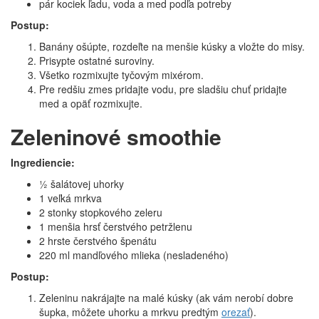
pár kociek ľadu, voda a med podľa potreby
Postup:
Banány ošúpte, rozdeľte na menšie kúsky a vložte do misy.
Prisypte ostatné suroviny.
Všetko rozmixujte tyčovým mixérom.
Pre redšiu zmes pridajte vodu, pre sladšiu chuť pridajte
med a opäť rozmixujte.
Zeleninové smoothie
Ingrediencie:
½ šalátovej uhorky
1 veľká mrkva
2 stonky stopkového zeleru
1 menšia hrsť čerstvého petržlenu
2 hrste čerstvého špenátu
220 ml mandľového mlieka (nesladeného)
Postup:
Zeleninu nakrájajte na malé kúsky (ak vám nerobí dobre
šupka, môžete uhorku a mrkvu predtým
orezať
).