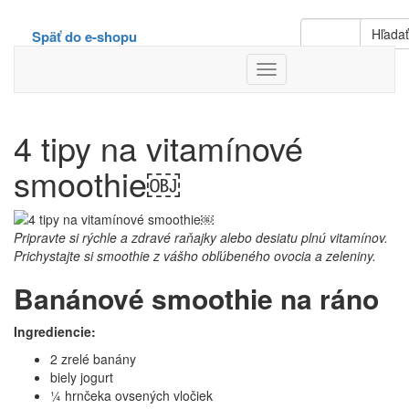
Hľada
Späť do e-shopu
Toggle
Navigation
4 tipy na vitamínové
smoothie￼
Pripravte si rýchle a zdravé raňajky alebo desiatu plnú vitamínov.
Prichystajte si smoothie z vášho obľúbeného ovocia a zeleniny.
Banánové smoothie na ráno
Ingrediencie:
2 zrelé banány
biely jogurt
¼ hrnčeka ovsených vločiek