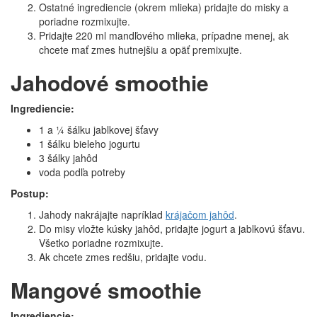
Ostatné ingrediencie (okrem mlieka) pridajte do misky a
poriadne rozmixujte.
Pridajte 220 ml mandľového mlieka, prípadne menej, ak
chcete mať zmes hutnejšiu a opäť premixujte.
Jahodové smoothie
Ingrediencie:
1 a ¼ šálku jablkovej šťavy
1 šálku bieleho jogurtu
3 šálky jahôd
voda podľa potreby
Postup:
Jahody nakrájajte napríklad
krájačom jahôd
.
Do misy vložte kúsky jahôd, pridajte jogurt a jablkovú šťavu.
Všetko poriadne rozmixujte.
Ak chcete zmes redšiu, pridajte vodu.
Mangové smoothie
Ingrediencie: