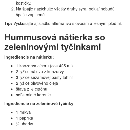
kostičky.
Na špajle napichujte všetky druhy syra, pokiaľ nebudú
špajle zaplnené.
Tip:
Vyskúšajte aj sladkú alternatívu s ovocím a lesnými plodmi.
Hummusová nátierka so
zeleninovými tyčinkami
Ingrediencie na nátierku:
1 konzerva cíceru (cca 425 ml)
2 lyžice nálevu z konzervy
3 lyžice sezamovej pasty tahini
2 lyžice olivového oleja
šťava z ½ citrónu
soľ a mleté korenie
Ingrediencie na zeleninové tyčinky
1 mrkva
1 paprika
½ uhorky