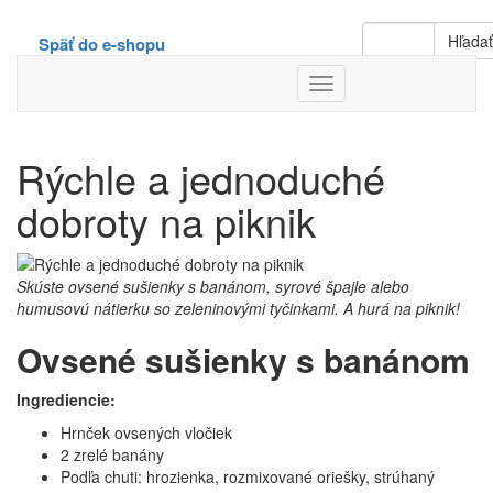
Hľada
Späť do e-shopu
Toggle
Navigation
Rýchle a jednoduché
dobroty na piknik
Skúste ovsené sušienky s banánom, syrové špajle alebo
humusovú nátierku so zeleninovými tyčinkami. A hurá na piknik!
Ovsené sušienky s banánom
Ingrediencie:
Hrnček ovsených vločiek
2 zrelé banány
Podľa chuti: hrozienka, rozmixované oriešky, strúhaný