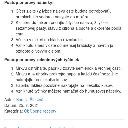
Postup prípravy nátierky:
Cícer zlejte (2 lyžice nálevu ešte budete potrebovať),
prepláchnite vodou a nasypte do mixéru.
K cíceru do mixéru pridajte 2 lyžice nálevu, 3 lyžice
sezamovej pasty, šťavu z citróna a osoľte a okoreňte podľa
chuti.
Všetko v mixéri do hladka rozmixujte.
Vzniknutú zmes vložte do menšej krabičky a navrch ju
ozdobte olivovým olejom.
Postup prípravy zeleninových tyčiniek
Mrkvu ostrúhajte, papriku zbavte semienok a vrchnej časti.
Mrkvu a ½ uhorky prekrojte napol a každú časť pozdĺžne
nakrájajte na niekoľko kusov.
Papriku taktiež pozdĺžne nakrájajte na niekoľko kusov.
Vzniknuté tyčinky môžete namáčať do humusovej nátierky.
Autor:
Kamila Šťastná
Dátum:
25. 7. 2021
Kategória:
Obľúbené recepty