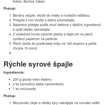
kokos, škorica, kakao
Postup:
Banány ošúpte, vložte do misky a roztlačte vidličkou.
Prisypte k nim vločky a dobre premiešajte.
Následne pridajte podľa chuti niektoré z ďalších ingrediencií
a opäť všetko zamiešajte.
Z výslednej hmoty vytvorte placky a dajte ich na plech
vystlaný papierom na pečenie.
Plech vložte do predhriatej trúby na 160 stupňov a pečte
zhruba 15 minút.
Rýchle syrové špajle
Ingrediencie:
200 g goudy nebo eidamu
2 ks hermelínu alebo camembertu
1 ks mozzarelly
Postup:
Mozzarellu zlejte a všetky syry nakrájajte na rovnako veľké