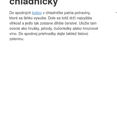
chladničky
Do spodných
košov
v chladničke patria potraviny,
ktoré sa ľahko vysušia. Dole sa totiž drží najvyššia
vlhkosť a jedlo tak zostane dlhšie čerstvé. Uložte tam
ovocie ako hrušky, jahody, čučoriedky alebo hroznové
víno. Do spodnej priehradky dajte taktiež listovú
zeleninu.