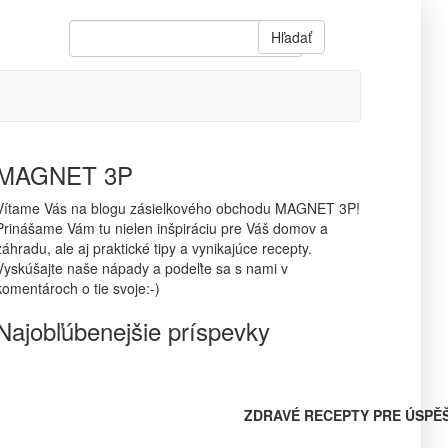
Hľadať
MAGNET 3P
Vítame Vás na blogu zásielkového obchodu MAGNET 3P!
Prinášame Vám tu nielen inšpiráciu pre Váš domov a
záhradu, ale aj praktické tipy a vynikajúce recepty.
Vyskúšajte naše nápady a podeľte sa s nami v
komentároch o tie svoje:-)
Najobľúbenejšie príspevky
ZDRAVÉ RECEPTY PRE ÚSPĚ