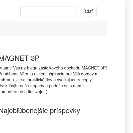
Hľadať
MAGNET 3P
Vítame Vás na blogu zásielkového obchodu MAGNET 3P!
Prinášame Vám tu nielen inšpiráciu pre Váš domov a
záhradu, ale aj praktické tipy a vynikajúce recepty.
Vyskúšajte naše nápady a podeľte sa s nami v
komentároch o tie svoje:-)
Najobľúbenejšie príspevky