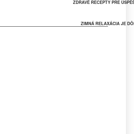
ZDRAVÉ RECEPTY PRE ÚSPĚ
ZIMNÁ RELAXÁCIA JE DÔ