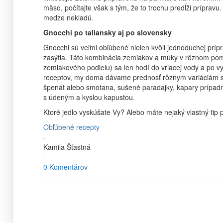
mäso, počítajte však s tým, že to trochu predĺži prípravu.
medze nekladú.
Gnocchi po taliansky aj po slovensky
Gnocchi sú veľmi obľúbené nielen kvôli jednoduchej prípr
zasýtia. Táto kombinácia zemiakov a múky v rôznom pome
zemiakového podielu) sa len hodí do vriacej vody a po 
receptov, my doma dávame prednosť rôznym variáciám s 
špenát alebo smotana, sušené paradajky, kapary prípad
s údeným a kyslou kapustou.
Ktoré jedlo vyskúšate Vy? Alebo máte nejaký vlastný tip p
Obľúbené recepty
-
Kamila Šťastná
-
0 Komentárov