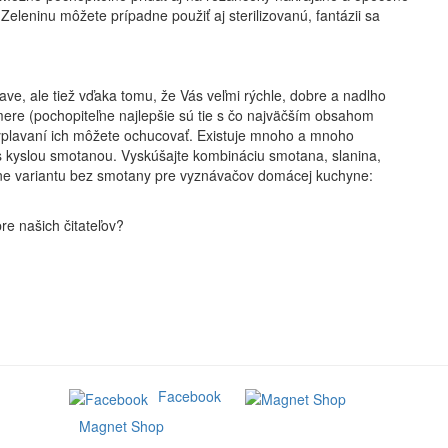
 Zeleninu môžete prípadne použiť aj sterilizovanú, fantázii sa
ave, ale tiež vďaka tomu, že Vás veľmi rýchle, dobre a nadlho
re (pochopiteľne najlepšie sú tie s čo najväčším obsahom
vyplavaní ich môžete ochucovať. Existuje mnoho a mnoho
kyslou smotanou. Vyskúšajte kombináciu smotana, slanina,
ne variantu bez smotany pre vyznávačov domácej kuchyne:
re našich čitateľov?
Facebook
Magnet Shop