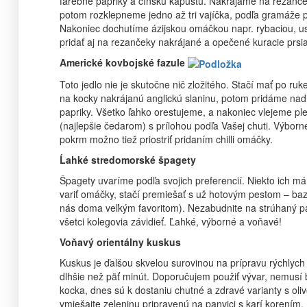
farebné papriky a čínsku kapustu. Nakrájame na rezanče
potom rozklepneme jedno až tri vajíčka, podľa gramáže 
Nakoniec dochutíme ázijskou omáčkou napr. rybaciou, u
pridať aj na rezančeky nakrájané a opečené kuracie prsia
Americké kovbojské fazule
Toto jedlo nie je skutočne nič zložitého. Stačí mať po r
na kocky nakrájanú anglickú slaninu, potom pridáme na
papriky. Všetko ľahko orestujeme, a nakoniec vlejeme 
(najlepšie čedarom) s prílohou podľa Vašej chuti. Výborn
pokrm možno tiež priostriť pridaním chilli omáčky.
Ĺahké stredomorské špagety
Špagety uvaríme podľa svojich preferencií. Niekto ich m
variť omáčky, stačí premiešať s už hotovým pestom – ba
nás doma veľkým favoritom). Nezabudnite na strúhaný p
všetci kolegovia závidieť. Ľahké, výborné a voňavé!
Voňavý orientálny kuskus
Kuskus je ďalšou skvelou surovinou na prípravu rýchlych 
dlhšie než päť minút. Doporučujem použiť vývar, nemusí
kocka, dnes sú k dostaniu chutné a zdravé varianty s ol
vmiešajte zeleninu pripravenú na panvici s karí korením