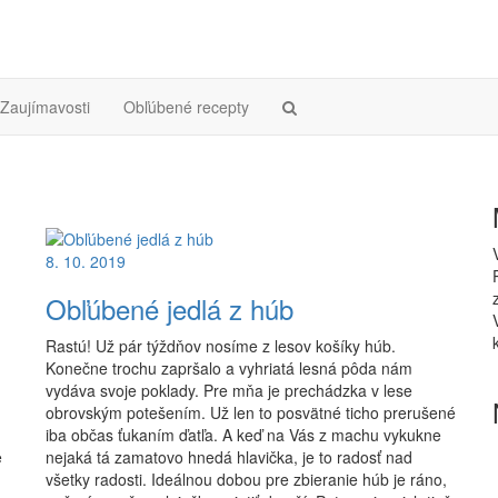
Zaujímavosti
Obľúbené recepty
8. 10. 2019
Obľúbené jedlá z húb
Rastú! Už pár týždňov nosíme z lesov košíky húb.
Konečne trochu zapršalo a vyhriatá lesná pôda nám
vydáva svoje poklady. Pre mňa je prechádzka v lese
obrovským potešením. Už len to posvätné ticho prerušené
iba občas ťukaním ďatľa. A keď na Vás z machu vykukne
e
nejaká tá zamatovo hnedá hlavička, je to radosť nad
všetky radosti. Ideálnou dobou pre zbieranie húb je ráno,