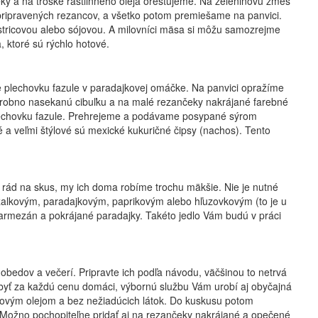
ky a na troške rastlinného oleja orestujeme. Na zeleninovú zmes
pripravených rezancov, a všetko potom premiešame na panvici.
stricovou alebo sójovou. A milovníci mäsa si môžu samozrejme
, ktoré sú rýchlo hotové.
uke plechovku fazule v paradajkovej omáčke. Na panvici opražíme
drobno nasekanú cibuľku a na malé rezančeky nakrájané farebné
plechovku fazule. Prehrejeme a podávame posypané sýrom
é a veľmi štýlové sú mexické kukuričné čipsy (nachos). Tento
á rád na skus, my ich doma robíme trochu mäkšie. Nie je nutné
zalkovým, paradajkovým, paprikovým alebo hľuzovkovým (to je u
armezán a pokrájané paradajky. Takéto jedlo Vám budú v práci
obedov a večerí. Pripravte ich podľa návodu, väčšinou to netrvá
 byť za každú cenu domáci, výbornú službu Vám urobí aj obyčajná
ivovým olejom a bez nežiadúcich látok. Do kuskusu potom
. Možno pochopiteľne pridať aj na rezančeky nakrájané a opečené