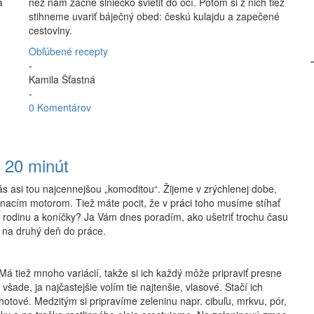
a
než nám začne slniečko svietiť do očí. Potom si z nich tiež
stihneme uvariť báječný obed: českú kulajdu a zapečené
cestoviny.
Obľúbené recepty
-
Kamila Šťastná
-
0 Komentárov
o 20 minút
s asi tou najcennejšou „komoditou“. Žijeme v zrýchlenej dobe,
nacím motorom. Tiež máte pocit, že v práci toho musíme stíhať
 rodinu a koníčky? Ja Vám dnes poradím, ako ušetriť trochu času
v na druhý deň do práce.
 tiež mnoho variácií, takže si ich každý môže pripraviť presne
šade, ja najčastejšie volím tie najtenšie, vlasové. Stačí ich
otové. Medzitým si pripravíme zeleninu napr. cibuľu, mrkvu, pór,