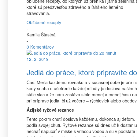
obľúbené recepty, do ktorých už preniká i jarná zelenina 
ktoré sú predzvesťou zdravého a ľahšieho letného
stravovania.
Obľúbené recepty
-
Kamila Šťastná
-
0 Komentárov
12. 2. 2019
Jedlá do práce, ktoré pripravíte d
Čas. Meria každému rovnako a v súčasnej dobe je pre ná
kedy snaha o ušetrenie každej minúty je doslova našim h
stále viac a že nám zostáva stále menej a menej času na
pri príprave jedla, či už večere – rýchloviek alebo obedo
Ázijské ryžové rezance
Tento pokrm chutí doslova každému, dokonca aj deťom. Má
podľa svojej chuti. Ryžové rezance sú dnes už k dostaniu v
nechať napučať v miske s vriacou vodou a sú v podstate h