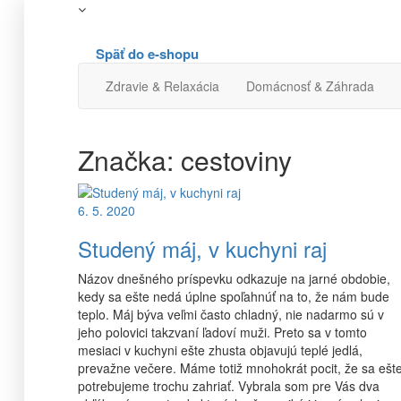
Späť do e-shopu
Zdravie & Relaxácia
Domácnosť & Záhrada
Značka:
cestoviny
6. 5. 2020
Studený máj, v kuchyni raj
Názov dnešného príspevku odkazuje na jarné obdobie,
kedy sa ešte nedá úplne spoľahnúť na to, že nám bude
teplo. Máj býva veľmi často chladný, nie nadarmo sú v
jeho polovici takzvaní ľadoví muži. Preto sa v tomto
mesiaci v kuchyni ešte zhusta objavujú teplé jedlá,
prevažne večere. Máme totiž mnohokrát pocit, že sa ešt
potrebujeme trochu zahriať. Vybrala som pre Vás dva