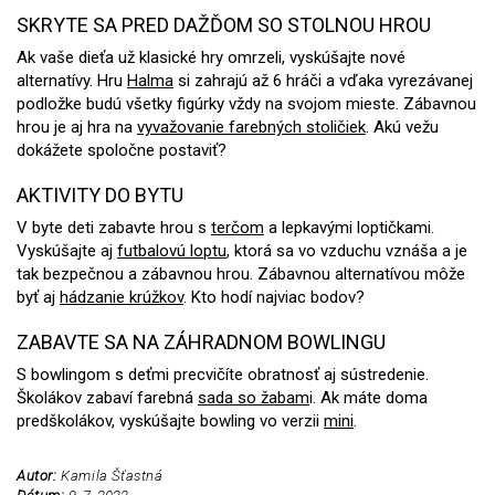
SKRYTE SA PRED DAŽĎOM SO STOLNOU HROU
Ak vaše dieťa už klasické hry omrzeli, vyskúšajte nové
alternatívy. Hru
Halma
si zahrajú až 6 hráči a vďaka vyrezávanej
podložke budú všetky figúrky vždy na svojom mieste. Zábavnou
hrou je aj hra na
vyvažovanie farebných stoličiek
. Akú vežu
dokážete spoločne postaviť?
AKTIVITY DO BYTU
V byte deti zabavte hrou s
terčom
a lepkavými loptičkami.
Vyskúšajte aj
futbalovú loptu
, ktorá sa vo vzduchu vznáša a je
tak bezpečnou a zábavnou hrou. Zábavnou alternatívou môže
byť aj
hádzanie krúžkov
. Kto hodí najviac bodov?
ZABAVTE SA NA ZÁHRADNOM BOWLINGU
S bowlingom s deťmi precvičíte obratnosť aj sústredenie.
Školákov zabaví farebná
sada so žabam
i. Ak máte doma
predškolákov, vyskúšajte bowling vo verzii
mini
.
Autor:
Kamila Šťastná