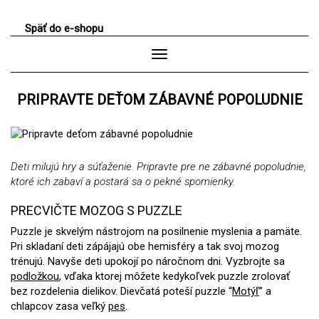
Späť do e-shopu
HĽA
Toggle
Navigation
PRIPRAVTE DEŤOM ZÁBAVNÉ POPOLUDNIE
Deti milujú hry a súťaženie. Pripravte pre ne zábavné popoludnie,
ktoré ich zabaví a postará sa o pekné spomienky.
PRECVIČTE MOZOG S PUZZLE
Puzzle je skvelým nástrojom na posilnenie myslenia a pamäte.
Pri skladaní deti zápájajú obe hemisféry a tak svoj mozog
trénujú. Navyše deti upokojí po náročnom dni. Vyzbrojte sa
podložkou
, vďaka ktorej môžete kedykoľvek puzzle zrolovať
bez rozdelenia dielikov. Dievčatá poteší puzzle “
Motýľ
” a
chlapcov zasa veľký
pes
.