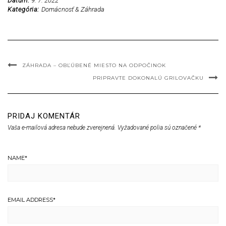
Dátum:
9. 7. 2022
Kategória:
Domácnosť & Záhrada
ZÁHRADA – OBĽÚBENÉ MIESTO NA ODPOČINOK
PRIPRAVTE DOKONALÚ GRILOVAČKU
PRIDAJ KOMENTÁR
Vaša e-mailová adresa nebude zverejnená.
Vyžadované polia sú označené
*
NAME
*
EMAIL ADDRESS
*