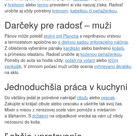
v
hrejivom
alebo
termo
prevedení si vás naozaj získa. Radosť
urobíte aj vždy potrebný
krémom
,
kabelkou či peňaženkou
.
Darčeky pre radosť – muži
Pánov môže potešiť
stolný gril Plancha
s nepriľnavou vrstvou
a termostatom spoločne so
4 dielnou sadou grilovacieho náčinia
.
Z oblečenia vyberáme pánsky
kardigán
alebo bavlnenú
košeľu
s prímesou elastanu. Radosť urobíte aj
koženou peňaženkou
.
Potreby do auta sa hodia vždy:
poťah na volant
alebo
krčný
vankúšik
. V zimnom počasí muži určite ocenia
vyhrievanú škrabku
na sklo.
Jednoduchšia práca v kuchyni
Do väčšiny jedál je potrebné nakrájať
cibuľu
alebo
cesnak
.
Zakúpte si krájač cibule alebo cesnaku a ušetrite tak svoj čas.
Mixér s misou z nerezovej ocele vám pomôže s miešaním
a šľahaním. S
držiakmi
na odpadkové vrecká sa vám už nikdy
nezosunú do koša.
Ľahšie upratovanie