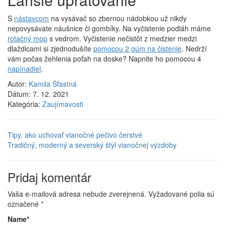
S
nástavcom
na vysávač so zbernou nádobkou už nikdy
nepovysávate náušnice či gombíky. Na vyčistenie podláh máme
rotačný mop
s vedrom. Vyčistenie nečistôt z medzier medzi
dlaždicami si zjednodušíte
pomocou 2 gúm na čistenie
. Nedrží
vám počas žehlenia poťah na doske? Napnite ho pomocou 4
napínadiel
.
Autor:
Kamila Šťastná
Dátum:
7. 12. 2021
Kategória:
Zaujímavosti
Tipy, ako uchovať vianočné pečivo čerstvé
Tradičný, moderný a severský štýl vianočnej výzdoby
Pridaj komentár
Vaša e-mailová adresa nebude zverejnená.
Vyžadované polia sú
označené
*
Name
*