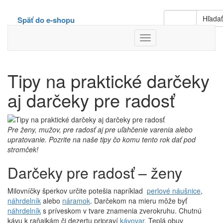
Hľada
Späť do e-shopu
Toggle
Navigation
Tipy na praktické darčeky
aj darčeky pre radosť
Pre ženy, mužov, pre radosť aj pre uľahčenie varenia alebo
upratovanie. Pozrite na naše tipy čo komu tento rok dať pod
stromček!
Darčeky pre radosť – ženy
Milovníčky šperkov určite potešia napríklad
perlové náušnice
,
náhrdelník
alebo
náramok
. Darčekom na mieru môže byť
náhrdelník
s príveskom v tvare znamenia zverokruhu. Chutnú
kávu k raňajkám či dezertu pripraví
kávovar
. Teplá obuv