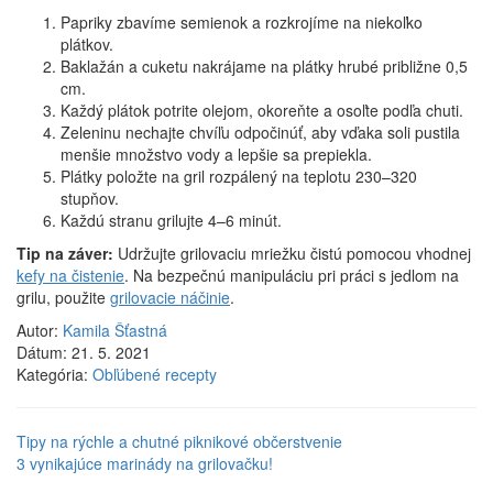
Papriky zbavíme semienok a rozkrojíme na niekoľko
plátkov.
Baklažán a cuketu nakrájame na plátky hrubé približne 0,5
cm.
Každý plátok potrite olejom, okoreňte a osoľte podľa chuti.
Zeleninu nechajte chvíľu odpočinúť, aby vďaka soli pustila
menšie množstvo vody a lepšie sa prepiekla.
Plátky položte na gril rozpálený na teplotu 230–320
stupňov.
Každú stranu grilujte 4–6 minút.
Tip na záver:
Udržujte grilovaciu mriežku čistú pomocou vhodnej
kefy na čistenie
. Na bezpečnú manipuláciu pri práci s jedlom na
grilu, použite
grilovacie náčinie
.
Autor:
Kamila Šťastná
Dátum:
21. 5. 2021
Kategória:
Obľúbené recepty
Tipy na rýchle a chutné piknikové občerstvenie
3 vynikajúce marinády na grilovačku!