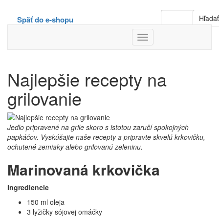
Hľada
Späť do e-shopu
Toggle
Navigation
Najlepšie recepty na
grilovanie
Jedlo pripravené na grile skoro s istotou zaručí spokojných
papkáčov. Vyskúšajte naše recepty a pripravte skvelú krkovičku,
ochutené zemiaky alebo grilovanú zeleninu.
Marinovaná krkovička
Ingrediencie
150 ml oleja
3 lyžičky sójovej omáčky