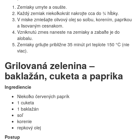
Zemiaky umyte a osušte.
Každý zemiak niekoľkokrát nakrojte cca do ¾ hĺbky.
V miske zmiešajte olivový olej so soľou, korením, paprikou
a lisovaným cesnakom.
Vzniknutú zmes naneste na zemiaky a zabaľte je do
alobalu.
Zemiaky grilujte približne 35 minút pri teplote 150 °C (nie
viac).
Grilovaná zelenina –
baklažán, cuketa a paprika
Ingrediencie
Niekoľko červených paprík
1 cuketa
1 baklažán
soľ
korenie
repkový olej
Postup