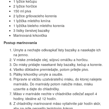
1 lyžice kečupu
2 lyžice horčice
150 ml piva
2 lyžice grilovacieho korenia
1 lyžička mletého kmína
1 lyžička bieleho mletého korenia
3 lístky čerstvej bazalky
Marinovaná krkovička
Postup marinovania
Umyte a nechajte odkvapkať listy bazalky a nasekajte ich
na jemno.
V miske zmiešajte olej, sójovú omáčku a horčicu.
Do misky pridajte nasekané listy bazalky, kečup a korenie.
Všetko dôkladne premiešajte, potom prilejte pivo.
Plátky krkovičky umyte a osušte.
Pripravte si väčšiu uzatvárateľnú misku, do ktorej nalejete
marinádu. Do marinády potom naložte mäso, misku
uzavrite a dajte do chladničky.
Mäso v marináde nechte v chladničke odležať aspoň 4
hodiny, ideálne až 12 hodín.
Z chladničky marinované mäso vytiahnite pár hodín skôr,
aby na grile neprešlo teplotným šokom.