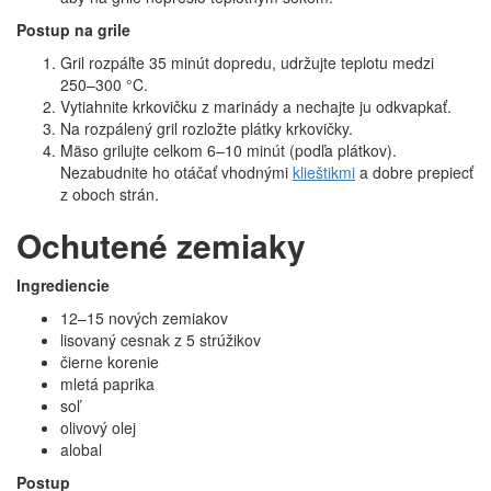
Postup na grile
Gril rozpáľte 35 minút dopredu, udržujte teplotu medzi
250–⁠⁠300 °C.
Vytiahnite krkovičku z marinády a nechajte ju odkvapkať.
Na rozpálený gril rozložte plátky krkovičky.
Mäso grilujte celkom 6–⁠⁠10 minút (podľa plátkov).
Nezabudnite ho otáčať vhodnými
klieštikmi
a dobre prepiecť
z oboch strán.
Ochutené zemiaky
Ingrediencie
12–15 nových zemiakov
lisovaný cesnak z 5 strúžikov
čierne korenie
mletá paprika
soľ
olivový olej
alobal
Postup