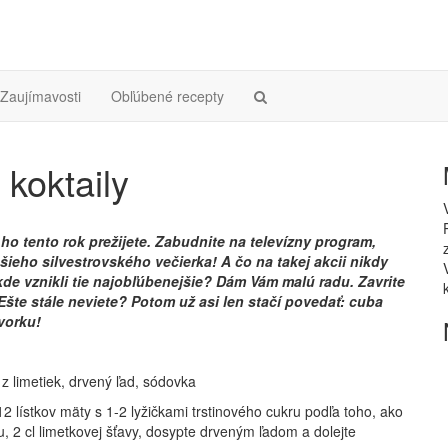
Zaujímavosti
Obľúbené recepty
 koktaily
o ho tento rok prežijete. Zabudnite na televízny program,
pšieho silvestrovského večierka! A čo na takej akcii nikdy
kde vznikli tie najobľúbenejšie? Dám Vám malú radu. Zavrite
 Ešte stále neviete? Potom už asi len stačí povedať: cuba
tvorku!
 z limetiek, drvený ľad, sódovka
2 lístkov mäty s 1-2 lyžičkami trstinového cukru podľa toho, ako
mu, 2 cl limetkovej šťavy, dosypte drveným ľadom a dolejte