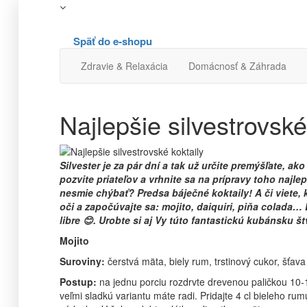
Späť do e-shopu
Zdravie & Relaxácia
Domácnosť & Záhrada
Najlepšie silvestrovské
Silvester je za pár dní a tak už určite premýšľate, ak
pozvite priateľov a vrhnite sa na prípravy toho najle
nesmie chýbať? Predsa báječné koktaily! A či viete, 
oči a započúvajte sa: mojito, daiquiri, piňa colada…
libre
😊
. Urobte si aj Vy túto fantastickú kubánsku š
Mojito
Suroviny:
čerstvá mäta, biely rum, trstinový cukor, šťava
Postup:
na jednu porciu rozdrvte drevenou paličkou 10-1
veľmi sladkú variantu máte radi. Pridajte 4 cl bieleho ru