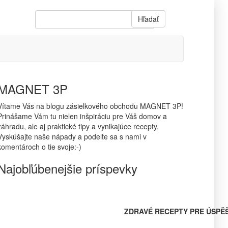
Hľadať
MAGNET 3P
Vítame Vás na blogu zásielkového obchodu MAGNET 3P!
Prinášame Vám tu nielen inšpiráciu pre Váš domov a
záhradu, ale aj praktické tipy a vynikajúce recepty.
Vyskúšajte naše nápady a podeľte sa s nami v
komentároch o tie svoje:-)
Najobľúbenejšie príspevky
ZDRAVÉ RECEPTY PRE ÚSPĚ