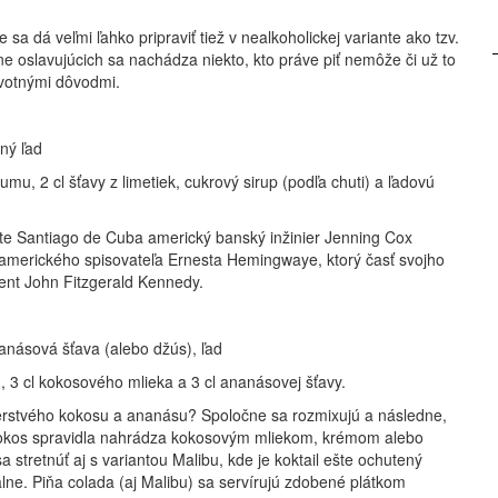
sa dá veľmi ľahko pripraviť tiež v nealkoholickej variante ako tzv.
ne oslavujúcich sa nachádza niekto, kto práve piť nemôže či už to
ravotnými dôvodmi.
ený ľad
rumu, 2 cl šťavy z limetiek, cukrový sirup (podľa chuti) a ľadovú
ste Santiago de Cuba americký banský inžinier Jenning Cox
amerického spisovateľa Ernesta Hemingwaye, ktorý časť svojho
ent John Fitzgerald Kennedy.
nanásová šťava (alebo džús), ľad
u, 3 cl kokosového mlieka a 3 cl ananásovej šťavy.
čerstvého kokosu a ananásu? Spoločne sa rozmixujú a následne,
ý kokos spravidla nahrádza kokosovým mliekom, krémom alebo
retnúť aj s variantou Malibu, kde je koktail ešte ochutený
lne. Piňa colada (aj Malibu) sa servírujú zdobené plátkom