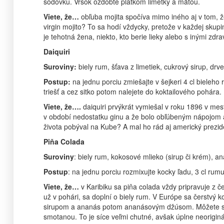
sódovku. Vršok ozdobte plátkom limetky a mätou.
Viete, že…
obľuba mojita spočíva mimo iného aj v tom, že 
virgin mojito? To sa hodí vždycky, pretože v každej skupi
je tehotná žena, niekto, kto berie lieky alebo s inými zd
Daiquiri
Suroviny:
biely rum, šťava z limetiek, cukrový sirup, drv
Postup:
na jednu porciu zmiešajte v šejkeri 4 cl bieleho 
triešť a cez sitko potom nalejete do koktailového pohára.
Viete, že….
daiquiri prvýkrát vymiešal v roku 1896 v me
v období nedostatku ginu a že bolo obľúbeným nápojom 
života pobýval na Kube? A mal ho rád aj americký prezid
Piňa Colada
Suroviny
: biely rum, kokosové mlieko (sirup či krém), a
Postup
: na jednu porciu rozmixujte kocky ľadu, 3 cl rum
Viete, že…
v Karibiku sa piňa colada vždy pripravuje z 
už v pohári, sa doplní o biely rum. V Európe sa čerstv
sirupom a ananás potom ananásovým džúsom. Môžete sa st
smotanou. To je síce veľmi chutné, avšak úplne neoriginá