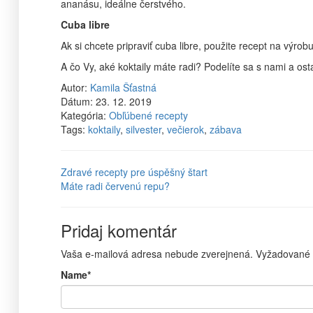
ananásu, ideálne čerstvého.
Cuba libre
Ak si chcete pripraviť cuba libre, použite recept na výrob
A čo Vy, aké koktaily máte radi? Podelíte sa s nami a ost
Autor:
Kamila Šťastná
Dátum:
23. 12. 2019
Kategória:
Obľúbené recepty
Tags:
koktaily
,
silvester
,
večierok
,
zábava
Zdravé recepty pre úspěšný štart
Máte radi červenú repu?
Pridaj komentár
Vaša e-mailová adresa nebude zverejnená.
Vyžadované 
Name
*