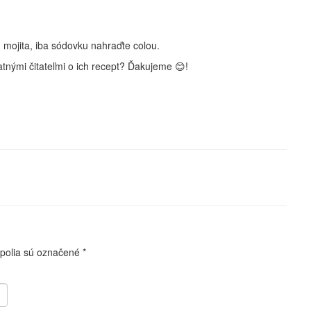
u mojita, iba sódovku nahraďte colou.
atnými čitateľmi o ich recept? Ďakujeme 😊!
polia sú označené
*