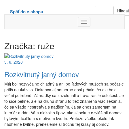
Hľada
Späť do e-shopu
Toggle
Navigation
Značka:
ruže
3. 6. 2020
Rozkvitnutý jarný domov
Máj bol nezvyčajne chladný a ani po ľadových mužoch sa počasie
príliš neukázalo. Dokonca aj pomerne dosť pršalo, čo ale bolo
veľmi potrebné. Záhradky sa zazelenali a tráva rastie ostošesť. Je
to síce pekné, ale na druhú stranu to tiež znamená viac sekania,
čo sa všade nestretáva s nadšením. Ja sa dnes zameriam na
interiér a dám Vám niekoľko tipov, ako si pekne ozvláštniť domov
bytovým textilom s motívom kvetín. Pretože všetko okolo tak
nádherne kvitne, prenesieme si trochu tej krásy aj domov.