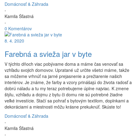
Domácnosť & Záhrada
-
Kamila Šťastná
-
0 Komentárov
8. 4. 2020
Farebná a svieža jar v byte
V týchto dňoch viac pobývame doma a máme čas venovať sa
vzhľadu svojich domovov. Upratané už určite všetci máme, takže
sa môžeme vrhnúť na jarné prejasnenie a prežiarenie našich
interiérov. Je známe, že farby a vzory prinášajú do života radosť a
dobrú náladu a tu my teraz potrebujeme úplne najviac. K zmene
štýlu, vzhľadu a dojmu z bytu či domu nie sú potrebné žiadne
veľké investície. Stačí sa pohrať s bytovým textilom, doplnkami a
dekoráciami a miestnosti môžu krásne prekuknúť. Skúste to!
Domácnosť & Záhrada
-
Kamila Šťastná
-