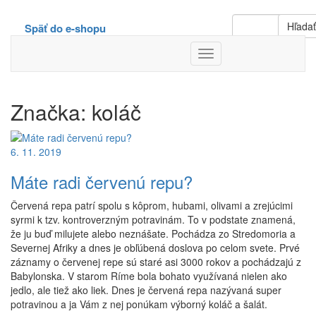
Hľada
Späť do e-shopu
Toggle
Navigation
Značka:
koláč
6. 11. 2019
Máte radi červenú repu?
Červená repa patrí spolu s kôprom, hubami, olivami a zrejúcimi
syrmi k tzv. kontroverzným potravinám. To v podstate znamená,
že ju buď milujete alebo neznášate. Pochádza zo Stredomoria a
Severnej Afriky a dnes je obľúbená doslova po celom svete. Prvé
záznamy o červenej repe sú staré asi 3000 rokov a pochádzajú z
Babylonska. V starom Ríme bola bohato využívaná nielen ako
jedlo, ale tiež ako liek. Dnes je červená repa nazývaná super
potravinou a ja Vám z nej ponúkam výborný koláč a šalát.