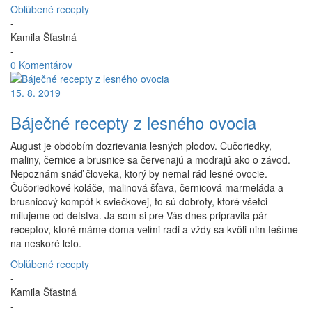
Obľúbené recepty
-
Kamila Šťastná
-
0 Komentárov
15. 8. 2019
Báječné recepty z lesného ovocia
August je obdobím dozrievania lesných plodov. Čučoriedky,
maliny, černice a brusnice sa červenajú a modrajú ako o závod.
Nepoznám snáď človeka, ktorý by nemal rád lesné ovocie.
Čučoriedkové koláče, malinová šťava, černicová marmeláda a
brusnicový kompót k sviečkovej, to sú dobroty, ktoré všetci
milujeme od detstva. Ja som si pre Vás dnes pripravila pár
receptov, ktoré máme doma veľmi radi a vždy sa kvôli nim tešíme
na neskoré leto.
Obľúbené recepty
-
Kamila Šťastná
-