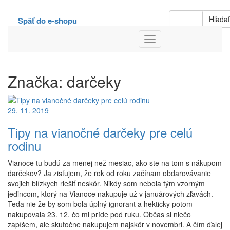
Hľada
Späť do e-shopu
Toggle
Navigation
Značka:
darčeky
29. 11. 2019
Tipy na vianočné darčeky pre celú
rodinu
Vianoce tu budú za menej než mesiac, ako ste na tom s nákupom
darčekov? Ja zisťujem, že rok od roku začínam obdarovávanie
svojich blízkych riešiť neskôr. Nikdy som nebola tým vzorným
jedincom, ktorý na Vianoce nakupuje už v januárových zľavách.
Teda nie že by som bola úplný ignorant a hekticky potom
nakupovala 23. 12. čo mi príde pod ruku. Občas si niečo
zapíšem, ale skutočne nakupujem najskôr v novembri. A čím ďalej