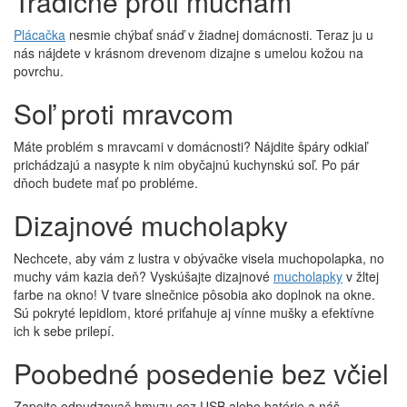
Tradične proti muchám
Plácačka
nesmie chýbať snáď v žiadnej domácnosti. Teraz ju u
nás nájdete v krásnom drevenom dizajne s umelou kožou na
povrchu.
Soľ proti mravcom
Máte problém s mravcami v domácnosti? Nájdite špáry odkiaľ
prichádzajú a nasypte k nim obyčajnú kuchynskú soľ. Po pár
dňoch budete mať po probléme.
Dizajnové mucholapky
Nechcete, aby vám z lustra v obývačke visela muchopolapka, no
muchy vám kazia deň? Vyskúšajte dizajnové
mucholapky
v žltej
farbe na okno! V tvare slnečnice pôsobia ako doplnok na okne.
Sú pokryté lepidlom, ktoré priťahuje aj vínne mušky a efektívne
ich k sebe prilepí.
Poobedné posedenie bez včiel
Zapojte odpudzovač hmyzu cez USB alebo batérie a náš