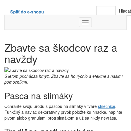
Hľada
Späť do e-shopu
Toggle
Navigation
Zbavte sa škodcov raz a
navždy
S letom prichádza hmyz. Zbavte sa ho rýchlo a efektne s našimi
pomocníkmi.
Pasca na slimáky
Ochráňte svoju úrodu s pascou na slimáky v tvare
slnečnice
.
Funkčný a naviac dekoratívny prvok položte ku hriadke, naplňte
pivom alebo granulami proti slimákom a už sa nikdy nevrátia.