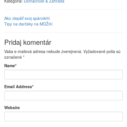
Kategória:
Domácnosť & Záhrada
Ako zlepšiť svoj spánok￼
Tipy na darčeky na MDŽ￼
Pridaj komentár
Vaša e-mailová adresa nebude zverejnená.
Vyžadované polia sú
označené
*
Name
*
Email Address
*
Website