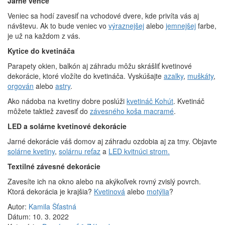
Jarné vence
Veniec sa hodí zavesiť na vchodové dvere, kde privíta vás aj
návštevu. Ak to bude veniec vo
výraznejšej
alebo
jemnejšej
farbe,
je už na každom z vás.
Kytice do kvetináča
Parapety okien, balkón aj záhradu môžu skrášliť kvetinové
dekorácie, ktoré vložíte do kvetináča. Vyskúšajte
azalky
,
muškáty
,
orgován
alebo
astry
.
Ako nádoba na kvetiny dobre poslúži
kvetináč Kohút
. Kvetináč
môžete taktiež zavesiť do
závesného koša macramé
.
LED a solárne kvetinové dekorácie
Jarné dekorácie váš domov aj záhradu ozdobia aj za tmy. Objavte
solárne kvetiny
,
solárnu reťaz
a
LED kvitnúci strom.
Textilné závesné dekorácie
Zavesíte ich na okno alebo na akýkoľvek rovný zvislý povrch.
Ktorá dekorácia je krajšia?
Kvetinová
alebo
motýlia
?
Autor:
Kamila Šťastná
Dátum:
10. 3. 2022