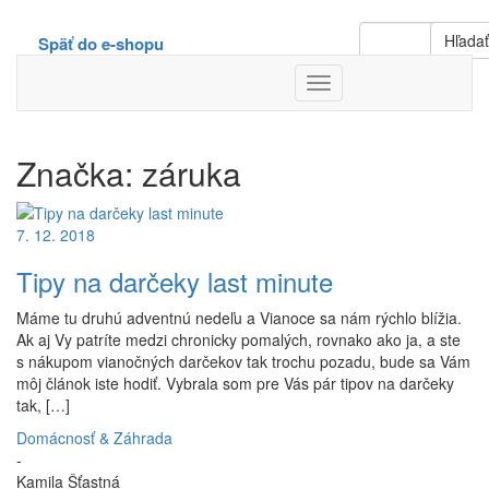
Hľada
Späť do e-shopu
Toggle
Navigation
Značka:
záruka
7. 12. 2018
Tipy na darčeky last minute
Máme tu druhú adventnú nedeľu a Vianoce sa nám rýchlo blížia.
Ak aj Vy patríte medzi chronicky pomalých, rovnako ako ja, a ste
s nákupom vianočných darčekov tak trochu pozadu, bude sa Vám
môj článok iste hodiť. Vybrala som pre Vás pár tipov na darčeky
tak, […]
Domácnosť & Záhrada
-
Kamila Šťastná