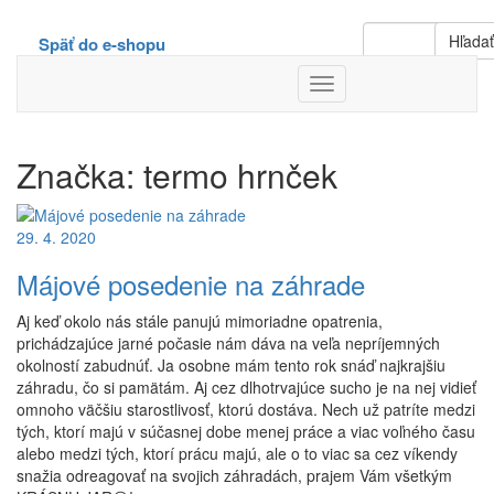
Hľada
Späť do e-shopu
Toggle
Navigation
Značka:
termo hrnček
29. 4. 2020
Májové posedenie na záhrade
Aj keď okolo nás stále panujú mimoriadne opatrenia,
prichádzajúce jarné počasie nám dáva na veľa nepríjemných
okolností zabudnúť. Ja osobne mám tento rok snáď najkrajšiu
záhradu, čo si pamätám. Aj cez dlhotrvajúce sucho je na nej vidieť
omnoho väčšiu starostlivosť, ktorú dostáva. Nech už patríte medzi
tých, ktorí majú v súčasnej dobe menej práce a viac voľného času
alebo medzi tých, ktorí prácu majú, ale o to viac sa cez víkendy
snažia odreagovať na svojich záhradách, prajem Vám všetkým