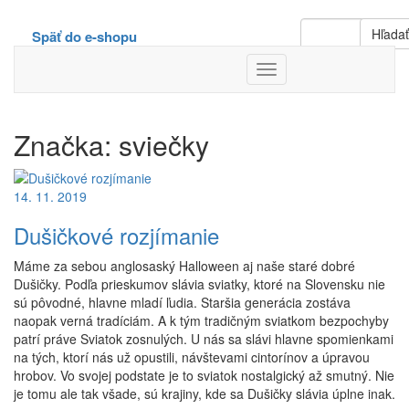
Hľada
Späť do e-shopu
Toggle
Navigation
Značka:
sviečky
14. 11. 2019
Dušičkové rozjímanie
Máme za sebou anglosaský Halloween aj naše staré dobré
Dušičky. Podľa prieskumov slávia sviatky, ktoré na Slovensku nie
sú pôvodné, hlavne mladí ľudia. Staršia generácia zostáva
naopak verná tradíciám. A k tým tradičným sviatkom bezpochyby
patrí práve Sviatok zosnulých. U nás sa slávi hlavne spomienkami
na tých, ktorí nás už opustili, návštevami cintorínov a úpravou
hrobov. Vo svojej podstate je to sviatok nostalgický až smutný. Nie
je tomu ale tak všade, sú krajiny, kde sa Dušičky slávia úplne inak.