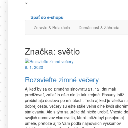
Späť do e-shopu
Zdravie & Relaxácia
Domácnosť & Záhrada
Značka:
světlo
9. 1. 2020
Rozsvieťte zimné večery
Aj keď by sa od zimného slnovratu 21. 12. dni mali
predlžovať, zatiaľ to ešte nie je tak zrejmé. Posuny totiž
prebiehajú doslova po minútach. Teda aj keď je všetko n
dobrej ceste, večery sú ešte stále veľmi dlhé kvôli skoré
stmievaniu. Ale s tým sa určite dá niečo urobiť. Vneste d
svojich domovov viac svetla, ktoré môže byť pokojne aj
umelé, pretože aj to Vám podľa najnovších výskumov