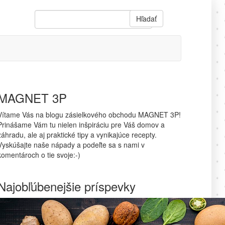
Hľadať
MAGNET 3P
Vítame Vás na blogu zásielkového obchodu MAGNET 3P!
Prinášame Vám tu nielen inšpiráciu pre Váš domov a
záhradu, ale aj praktické tipy a vynikajúce recepty.
Vyskúšajte naše nápady a podeľte sa s nami v
komentároch o tie svoje:-)
Najobľúbenejšie príspevky