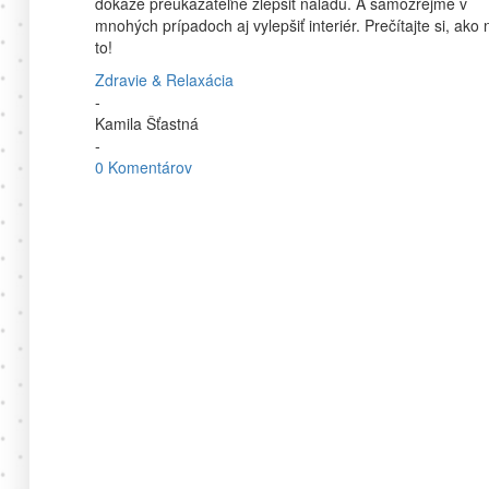
dokáže preukázateľne zlepšiť náladu. A samozrejme v
mnohých prípadoch aj vylepšiť interiér. Prečítajte si, ako 
to!
Zdravie & Relaxácia
-
Kamila Šťastná
-
0 Komentárov