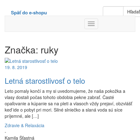
Hľada
Späť do e-shopu
Toggle
Navigation
Značka:
ruky
19. 8. 2019
Letná starostlivosť o telo
Leto pomaly končí a my si uvedomujeme, že naša pokožka a
vlasy dostali počas tohoto obdobia pekne zabrať. Časté
opaľovanie a kúpanie sa na pleti a vlasoch vždy prejaví, obzvlášť
keď ide o pobyt pri mori. Silné slniečko a slaná voda sú síce
príjemné, ale […]
Zdravie & Relaxácia
-
Kamila Šťastná