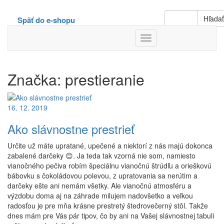
Hľada
Späť do e-shopu
Toggle
Navigation
Značka:
prestieranie
16. 12. 2019
Ako slávnostne prestrieť
Určite už máte upratané, upečené a niektorí z nás majú dokonca
zabalené darčeky 😊. Ja teda tak vzorná nie som, namiesto
vianočného pečiva robím špeciálnu vianočnú štrúdľu a orieškovú
bábovku s čokoládovou polevou, z upratovania sa nerútim a
darčeky ešte ani nemám všetky. Ale vianočnú atmosféru a
výzdobu doma aj na záhrade milujem nadovšetko a veľkou
radosťou je pre mňa krásne prestretý štedrovečerný stôl. Takže
dnes mám pre Vás pár tipov, čo by ani na Vašej slávnostnej tabuli