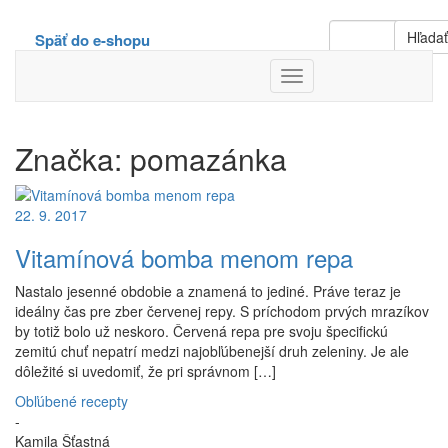
Hľada
Späť do e-shopu
Toggle
Navigation
Značka:
pomazánka
22. 9. 2017
Vitamínová bomba menom repa
Nastalo jesenné obdobie a znamená to jediné. Práve teraz je
ideálny čas pre zber červenej repy. S príchodom prvých mrazíkov
by totiž bolo už neskoro. Červená repa pre svoju špecifickú
zemitú chuť nepatrí medzi najobľúbenejší druh zeleniny. Je ale
dôležité si uvedomiť, že pri správnom […]
Obľúbené recepty
-
Kamila Šťastná