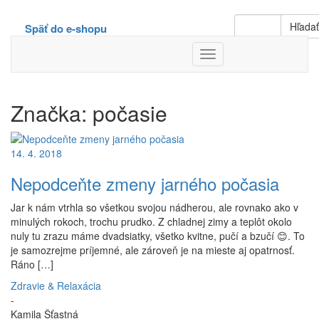
Hľada
Späť do e-shopu
Toggle
Navigation
Značka:
počasie
14. 4. 2018
Nepodceňte zmeny jarného počasia
Jar k nám vtrhla so všetkou svojou nádherou, ale rovnako ako v
minulých rokoch, trochu prudko. Z chladnej zimy a teplôt okolo
nuly tu zrazu máme dvadsiatky, všetko kvitne, pučí a bzučí 😊. To
je samozrejme príjemné, ale zároveň je na mieste aj opatrnosť.
Ráno […]
Zdravie & Relaxácia
-
Kamila Šťastná