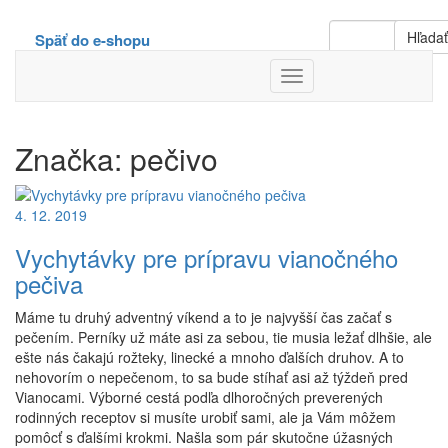
Hľada
Späť do e-shopu
Toggle
Navigation
Značka:
pečivo
4. 12. 2019
Vychytávky pre prípravu vianočného
pečiva
Máme tu druhý adventný víkend a to je najvyšší čas začať s
pečením. Perníky už máte asi za sebou, tie musia ležať dlhšie, ale
ešte nás čakajú rožteky, linecké a mnoho ďalších druhov. A to
nehovorím o nepečenom, to sa bude stíhať asi až týždeň pred
Vianocami. Výborné cestá podľa dlhoročných preverených
rodinných receptov si musíte urobiť sami, ale ja Vám môžem
pomôcť s ďalšími krokmi. Našla som pár skutočne úžasných