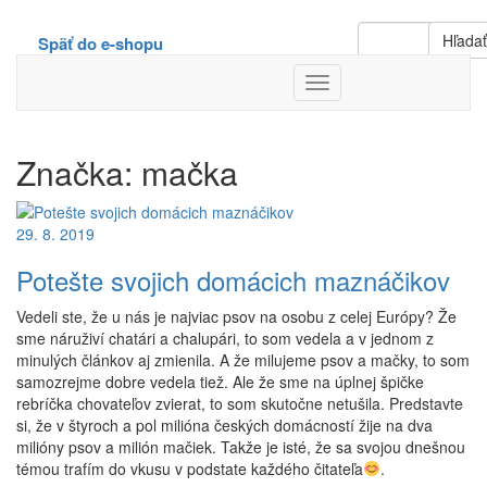
Hľada
Späť do e-shopu
Toggle
Navigation
Značka:
mačka
29. 8. 2019
Potešte svojich domácich maznáčikov
Vedeli ste, že u nás je najviac psov na osobu z celej Európy? Že
sme náruživí chatári a chalupári, to som vedela a v jednom z
minulých článkov aj zmienila. A že milujeme psov a mačky, to som
samozrejme dobre vedela tiež. Ale že sme na úplnej špičke
rebríčka chovateľov zvierat, to som skutočne netušila. Predstavte
si, že v štyroch a pol milióna českých domácností žije na dva
milióny psov a milión mačiek. Takže je isté, že sa svojou dnešnou
témou trafím do vkusu v podstate každého čitateľa
.