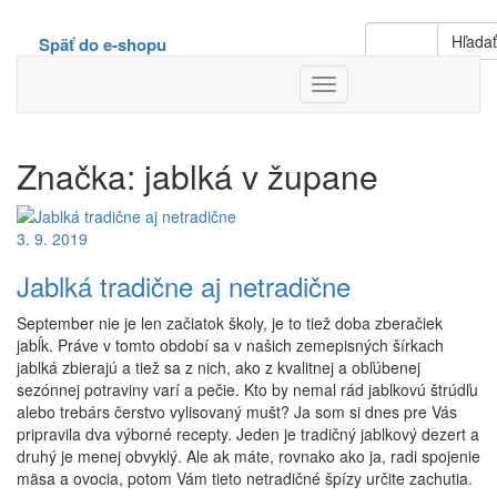
Hľada
Späť do e-shopu
Toggle
Navigation
Značka:
jablká v župane
3. 9. 2019
Jablká tradične aj netradične
September nie je len začiatok školy, je to tiež doba zberačiek
jabĺk. Práve v tomto období sa v našich zemepisných šírkach
jablká zbierajú a tiež sa z nich, ako z kvalitnej a obľúbenej
sezónnej potraviny varí a pečie. Kto by nemal rád jablkovú štrúdľu
alebo trebárs čerstvo vylisovaný mušt? Ja som si dnes pre Vás
pripravila dva výborné recepty. Jeden je tradičný jablkový dezert a
druhý je menej obvyklý. Ale ak máte, rovnako ako ja, radi spojenie
mäsa a ovocia, potom Vám tieto netradičné špízy určite zachutia.