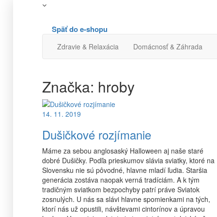
Späť do e-shopu
Zdravie & Relaxácia
Domácnosť & Záhrada
Značka:
hroby
14. 11. 2019
Dušičkové rozjímanie
Máme za sebou anglosaský Halloween aj naše staré
dobré Dušičky. Podľa prieskumov slávia sviatky, ktoré na
Slovensku nie sú pôvodné, hlavne mladí ľudia. Staršia
generácia zostáva naopak verná tradíciám. A k tým
tradičným sviatkom bezpochyby patrí práve Sviatok
zosnulých. U nás sa slávi hlavne spomienkami na tých,
ktorí nás už opustili, návštevami cintorínov a úpravou