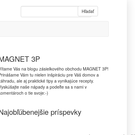
Hľadať
MAGNET 3P
Vítame Vás na blogu zásielkového obchodu MAGNET 3P!
Prinášame Vám tu nielen inšpiráciu pre Váš domov a
záhradu, ale aj praktické tipy a vynikajúce recepty.
Vyskúšajte naše nápady a podeľte sa s nami v
komentároch o tie svoje:-)
Najobľúbenejšie príspevky