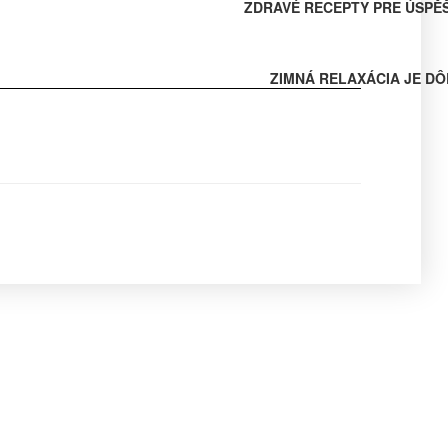
ZDRAVÉ RECEPTY PRE ÚSPĚ
ZIMNÁ RELAXÁCIA JE DÔ