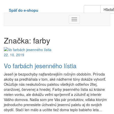
Hľada
Späť do e-shopu
Toggle
Navigation
Značka:
farby
22. 10. 2019
Vo farbách jesenného lístia
Jeseň je bezpochyby najfarebnejším ročným obdobím. Príroda
akoby sa predháňala v tom, aké nádherné tóny dokáže vytvoriť.
Okúzľuje nás neskutočnou paletou všetkých odtieňov žltej,
oranžovej, červenej a hnedej. Farby jesenného lístia sú krásne
nielen vonku, ale dokážu veľmi spríjemniť a zútulniť aj interiér
Vášho domova. Našla som pre Vás pár produktov, vďaka ktorým
jednoducho prenesiete úchvatnú jesennú paletu aj do svojich
obydlí. Stačí len málo a ucítite tiež doma teplo babieho leta…