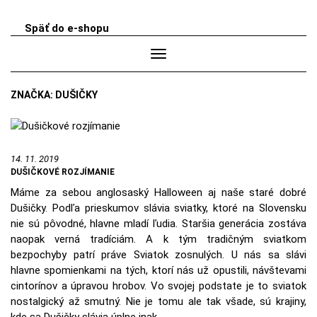
Späť do e-shopu
HĽA
Toggle
Navigation
ZNAČKA:
DUŠIČKY
14. 11. 2019
DUŠIČKOVÉ ROZJÍMANIE
Máme za sebou anglosaský Halloween aj naše staré dobré
Dušičky. Podľa prieskumov slávia sviatky, ktoré na Slovensku
nie sú pôvodné, hlavne mladí ľudia. Staršia generácia zostáva
naopak verná tradíciám. A k tým tradičným sviatkom
bezpochyby patrí práve Sviatok zosnulých. U nás sa slávi
hlavne spomienkami na tých, ktorí nás už opustili, návštevami
cintorínov a úpravou hrobov. Vo svojej podstate je to sviatok
nostalgický až smutný. Nie je tomu ale tak všade, sú krajiny,