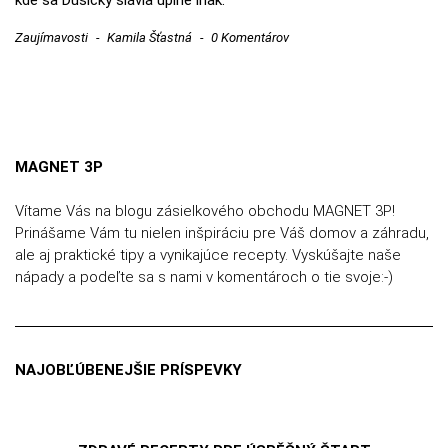
kde sa Dušičky slávia úplne inak.
Zaujímavosti
-
Kamila Šťastná
-
0 Komentárov
MAGNET 3P
Vítame Vás na blogu zásielkového obchodu MAGNET 3P!
Prinášame Vám tu nielen inšpiráciu pre Váš domov a záhradu,
ale aj praktické tipy a vynikajúce recepty. Vyskúšajte naše
nápady a podeľte sa s nami v komentároch o tie svoje:-)
NAJOBĽÚBENEJŠIE PRÍSPEVKY