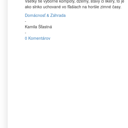
Všetky tie výborné kompóty, džemy, šťavy či likéry, to je
ako slnko uchované vo fľašiach na horšie zimné časy.
Domácnosť & Záhrada
-
Kamila Šťastná
-
0 Komentárov