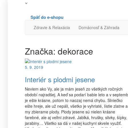
Späť do e-shopu
Zdravie & Relaxácia
Domácnosť & Záhrada
Značka:
dekorace
5. 9. 2019
Interiér s plodmi jesene
Neviem ako Vy, ale ja mám jeseň zo všetkých ročných
období najradšej. A keď sa podarí babie leto a v septemb
je ešte krásne, potom to naozaj nemá chybu. Slniečko
ešte hreje, ale už nepáli, všetko je vyhriaté, lístie zlatne a
my zbierame plody. Plody jesene sú nielen krásne
farebné, ale aj veľmi zdravé. Jablká, hrušky, slivky, šípky,
jarabiny… Všetko sa dá v našej kuchyni skvele využiť.