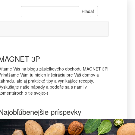
Hľadať
MAGNET 3P
Vítame Vás na blogu zásielkového obchodu MAGNET 3P!
Prinášame Vám tu nielen inšpiráciu pre Váš domov a
záhradu, ale aj praktické tipy a vynikajúce recepty.
Vyskúšajte naše nápady a podeľte sa s nami v
komentároch o tie svoje:-)
Najobľúbenejšie príspevky