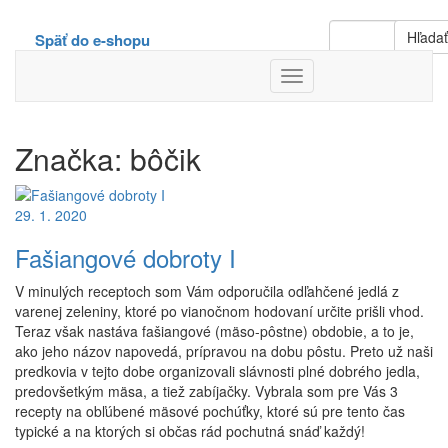
Hľada
Späť do e-shopu
Toggle
Navigation
Značka:
bôčik
29. 1. 2020
Fašiangové dobroty I
V minulých receptoch som Vám odporučila odľahčené jedlá z
varenej zeleniny, ktoré po vianočnom hodovaní určite prišli vhod.
Teraz však nastáva fašiangové (mäso-pôstne) obdobie, a to je,
ako jeho názov napovedá, prípravou na dobu pôstu. Preto už naši
predkovia v tejto dobe organizovali slávnosti plné dobrého jedla,
predovšetkým mäsa, a tiež zabíjačky. Vybrala som pre Vás 3
recepty na obľúbené mäsové pochúťky, ktoré sú pre tento čas
typické a na ktorých si občas rád pochutná snáď každý!