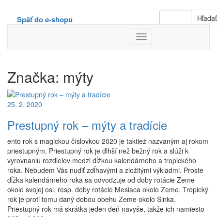
Hľada
Späť do e-shopu
Toggle
Navigation
Značka:
mýty
25. 2. 2020
Prestupný rok – mýty a tradície
ento rok s magickou číslovkou 2020 je taktiež nazvaným aj rokom
priestupným. Priestupný rok je dlhší než bežný rok a slúži k
vyrovnaniu rozdielov medzi dĺžkou kalendárneho a tropického
roka. Nebudem Vás nudiť zdĺhavými a zložitými výkladmi. Proste
dĺžka kalendárneho roka sa odvodzuje od doby rotácie Zeme
okolo svojej osi, resp. doby rotácie Mesiaca okolo Zeme. Tropický
rok je proti tomu daný dobou obehu Zeme okolo Slnka.
Priestupný rok má skrátka jeden deň navyše, takže ich namiesto