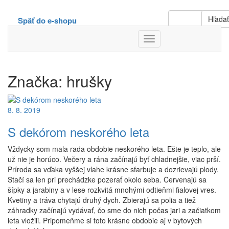
Hľada
Späť do e-shopu
Toggle
Navigation
Značka:
hrušky
8. 8. 2019
S dekórom neskorého leta
Vždycky som mala rada obdobie neskorého leta. Ešte je teplo, ale
už nie je horúco. Večery a rána začínajú byť chladnejšie, viac prší.
Príroda sa vďaka vyššej vlahe krásne sfarbuje a dozrievajú plody.
Stačí sa len pri prechádzke pozerať okolo seba. Červenajú sa
šípky a jarabiny a v lese rozkvitá mnohými odtieňmi fialovej vres.
Kvetiny a tráva chytajú druhý dych. Zbierajú sa polia a tiež
záhradky začínajú vydávať, čo sme do nich počas jari a začiatkom
leta vložili. Pripomeňme si toto krásne obdobie aj v bytových